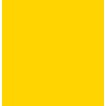
Ремонтные составы
Подливного типа \ Анкеровка
Тиксотропный состав
Эпоксидные ремонтные составы
Сетки строительные
Сетка сварная оцинкованная
Фасадные сетки \ Щелочистойкие
Люки
Люки напольные
Люки под плитку
Люки потолочные
Люки противопожарные
Сухие строительные смеси
Декоративная штукатурка
Кладочные смеси
Клей для плитки
Клей для теплоизоляции
Полы
Шпатлевка
Штукатурки
Тепло-, звукоизоляция
Базальтовая изоляция
Ветроизоляционные и пароизоляционные плёнки