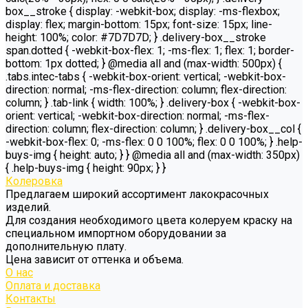
box__stroke { display: -webkit-box; display: -ms-flexbox;
display: flex; margin-bottom: 15px; font-size: 15px; line-
height: 100%; color: #7D7D7D; } .delivery-box__stroke
span.dotted { -webkit-box-flex: 1; -ms-flex: 1; flex: 1; border-
bottom: 1px dotted; } @media all and (max-width: 500px) {
.tabs.intec-tabs { -webkit-box-orient: vertical; -webkit-box-
direction: normal; -ms-flex-direction: column; flex-direction:
column; } .tab-link { width: 100%; } .delivery-box { -webkit-box-
orient: vertical; -webkit-box-direction: normal; -ms-flex-
direction: column; flex-direction: column; } .delivery-box__col {
-webkit-box-flex: 0; -ms-flex: 0 0 100%; flex: 0 0 100%; } .help-
buys-img { height: auto; } } @media all and (max-width: 350px)
{ .help-buys-img { height: 90px; } }
Колеровка
Предлагаем широкий ассортимент лакокрасочных
изделий.
Для создания необходимого цвета колеруем краску на
специальном импортном оборудовании за
дополнительную плату.
Цена зависит от оттенка и объема.
О нас
Оплата и доставка
Контакты