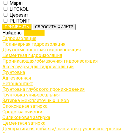
Mapei
LITOKOL
Церезит
PLITONIT
ПРИМЕНИТЬ
СБРОСИТЬ ФИЛЬТР
Найдено:
Показать
Гидроизоляция
Полимерная гидроизоляция
Двухкомпонентная гидроизоляция
Цементная гидроизоляция
Проникающая/обмазочная гидроизоляция
Аксессуары для гидроизоляции
Грунтовка
Адгезионная
Бетонконтакт
Грунтовка глубокого проникновения
Грунтовка универсальная
Затирка межплиточных швов
Эпоксидная затирка
Средства очистки
Силиконовая затирка
Цементная затирка
Декоративная добавка/ паста для ручной колеровки