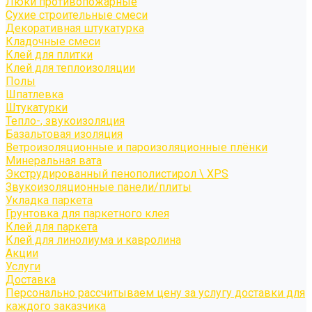
Люки противопожарные
Сухие строительные смеси
Декоративная штукатурка
Кладочные смеси
Клей для плитки
Клей для теплоизоляции
Полы
Шпатлевка
Штукатурки
Тепло-, звукоизоляция
Базальтовая изоляция
Ветроизоляционные и пароизоляционные плёнки
Минеральная вата
Экструдированный пенополистирол \ XPS
Звукоизоляционные панели/плиты
Укладка паркета
Грунтовка для паркетного клея
Клей для паркета
Клей для линолиума и кавролина
Акции
Услуги
Доставка
Персонально рассчитываем цену за услугу доставки для
каждого заказчика