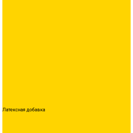
Латексная добавка
Листовые материалы
Обои
Герметики
Промышленный пол
Ремонтные составы
Сетки строительные
Люки
Сухие строительные смеси
Тепло-, звукоизоляция
Укладка паркета
Гидроизоляция
Грунтовка
Затирка межплиточных швов
Инструмент
Комплектующие для ГКЛ
Крепёж
Лакокрасочные материалы
Клеи
Латексная добавка
Листовые материалы
Обои
Герметики
Промышленный пол