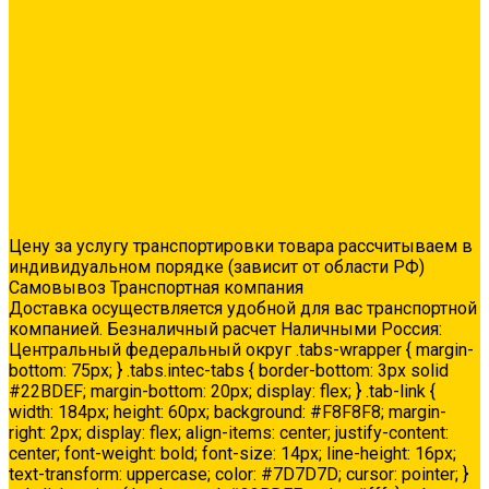
Ремонтные составы
Сетки строительные
Люки
Сухие строительные смеси
Тепло-, звукоизоляция
Укладка паркета
Акции
Услуги
Доставка
Колеровка
Доставка
Цену за услугу транспортировки товара рассчитываем в
индивидуальном порядке (зависит от области РФ)
Самовывоз Транспортная компания
Доставка осуществляется удобной для вас транспортной
компанией. Безналичный расчет Наличными Россия:
Центральный федеральный округ .tabs-wrapper { margin-
bottom: 75px; } .tabs.intec-tabs { border-bottom: 3px solid
#22BDEF; margin-bottom: 20px; display: flex; } .tab-link {
width: 184px; height: 60px; background: #F8F8F8; margin-
right: 2px; display: flex; align-items: center; justify-content:
center; font-weight: bold; font-size: 14px; line-height: 16px;
text-transform: uppercase; color: #7D7D7D; cursor: pointer; }