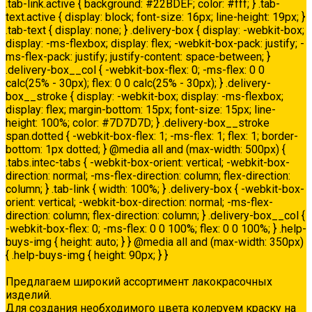
.tab-link.active { background: #22BDEF; color: #fff; } .tab-
text.active { display: block; font-size: 16px; line-height: 19px; }
.tab-text { display: none; } .delivery-box { display: -webkit-box;
display: -ms-flexbox; display: flex; -webkit-box-pack: justify; -
ms-flex-pack: justify; justify-content: space-between; }
.delivery-box__col { -webkit-box-flex: 0; -ms-flex: 0 0
calc(25% - 30px); flex: 0 0 calc(25% - 30px); } .delivery-
box__stroke { display: -webkit-box; display: -ms-flexbox;
display: flex; margin-bottom: 15px; font-size: 15px; line-
height: 100%; color: #7D7D7D; } .delivery-box__stroke
span.dotted { -webkit-box-flex: 1; -ms-flex: 1; flex: 1; border-
bottom: 1px dotted; } @media all and (max-width: 500px) {
.tabs.intec-tabs { -webkit-box-orient: vertical; -webkit-box-
direction: normal; -ms-flex-direction: column; flex-direction:
column; } .tab-link { width: 100%; } .delivery-box { -webkit-box-
orient: vertical; -webkit-box-direction: normal; -ms-flex-
direction: column; flex-direction: column; } .delivery-box__col {
-webkit-box-flex: 0; -ms-flex: 0 0 100%; flex: 0 0 100%; } .help-
buys-img { height: auto; } } @media all and (max-width: 350px)
{ .help-buys-img { height: 90px; } }
Колеровка
Предлагаем широкий ассортимент лакокрасочных
изделий.
Для создания необходимого цвета колеруем краску на