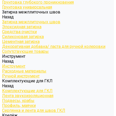
Грунтовка глубокого проникновения
Грунтовка универсальная
Затирка межплиточных швов
Назад
Затирка межплиточных швов
Эпоксидная затирка
Средства очистки
Силиконовая затирка
Цементная затирка
Декоративная добавка/ паста для ручной колеровки
Сопутствующие товары
Инструмент
Назад
Инструмент
Расходные материалы
Ручной инструмент
Комплектующие для ГКЛ
Назад
Комплектующие для ГКЛ
Лента звукоизоляционная
Подвесы, крабы
Профиль, маячки
Серпянка и лента для швов ГКЛ
Крепёж