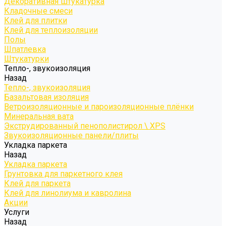
Декоративная штукатурка
Кладочные смеси
Клей для плитки
Клей для теплоизоляции
Полы
Шпатлевка
Штукатурки
Тепло-, звукоизоляция
Назад
Тепло-, звукоизоляция
Базальтовая изоляция
Ветроизоляционные и пароизоляционные плёнки
Минеральная вата
Экструдированный пенополистирол \ XPS
Звукоизоляционные панели/плиты
Укладка паркета
Назад
Укладка паркета
Грунтовка для паркетного клея
Клей для паркета
Клей для линолиума и кавролина
Акции
Услуги
Назад