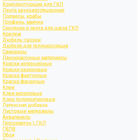
Комплектующие для ГКЛ
Лента звукоизоляционная
Подвесы, крабы
Профиль, маячки
Серпянка и лента для швов ГКЛ
Крепёж
Дюбель-гвозди
Дюбеля для теплоизоляции
Саморезы
Лакокрасочные материалы
Краски интерьерные
Краски резиновые
Краски фактурные
Краски фасадные
Клеи
Клеи акриловые
Клеи полиуритановые
Латексная добавка
Листовые материалы
Аквапанель
Гипсокартон \ ГКЛ
ГВЛВ
Обои