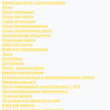
Фасадные сетки \ Щелочистойкие
Люки
Люки напольные
Люки под плитку
Люки потолочные
Люки противопожарные
Сухие строительные смеси
Декоративная штукатурка
Кладочные смеси
Клей для плитки
Клей для теплоизоляции
Полы
Шпатлевка
Штукатурки
Тепло-, звукоизоляция
Базальтовая изоляция
Ветроизоляционные и пароизоляционные плёнки
Минеральная вата
Экструдированный пенополистирол \ XPS
Звукоизоляционные панели/плиты
Укладка паркета
Грунтовка для паркетного клея
Клей для паркета
Клей для линолиума и кавролина