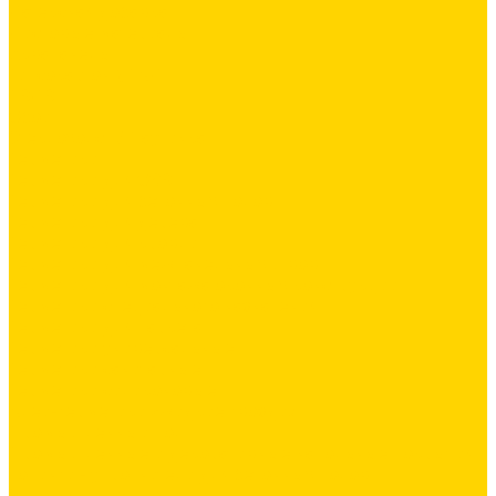
Латексная добавка
Листовые материалы
Аквапанель
Гипсокартон \ ГКЛ
ГВЛВ
Обои
Стеклохолст / Паутинка
Герметики
Герметики для OSB
Герметики для бетонных полов
Герметики для дерева
Герметики для кровли
Герметики для межпанельных швов
Герметики для монтажа оконных конструкций
Герметики специального назначения
Герметики для паркета
Герметики универсальные
Герметики санитарные
Герметики силиконовые
Клей-герметики «жидкие гвозди»
Промышленный пол
Промышленные и декоративные напольные покрытия
Топинги - упрочнители для бетонных полов
Упрочняющие пропитки