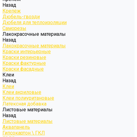
Назад
Крепёж
Дюбель-гвозди
Дюбеля для теплоизоляции
Саморезы
Лакокрасочные материалы
Назад
Лакокрасочные материалы
Краски интерьерные
Краски резиновые
Краски фактурные
Краски фасадные
Клеи
Назад
Клеи
Клеи акриловые
Клеи полиуритановые
Латексная добавка
Листовые материалы
Назад
Листовые материалы
Аквапанель
Гипсокартон \ ГКЛ