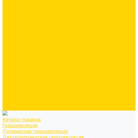
Минеральная вата
Экструдированный пенополистирол \ XPS
Звукоизоляционные панели/плиты
Укладка паркета
Грунтовка для паркетного клея
Клей для паркета
Клей для линолиума и кавролина
Акции
Услуги
Доставка
Персонально рассчитываем цену за услугу доставки для
каждого заказчика
Колеровка
Осуществляем колеровку красок и декоративных
покрытий
О нас
Оплата и доставка
Контакты
Видео
Каталог товаров
Гидроизоляция
Полимерная гидроизоляция
Двухкомпонентная гидроизоляция