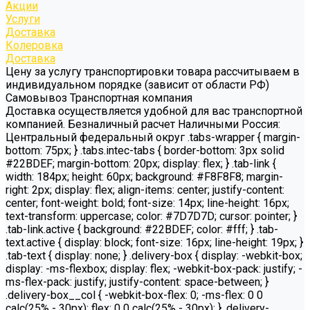
Акции
Услуги
Доставка
Колеровка
Доставка
Цену за услугу транспортировки товара рассчитываем в
индивидуальном порядке (зависит от области РФ)
Самовывоз Транспортная компания
Доставка осуществляется удобной для вас транспортной
компанией. Безналичный расчет Наличными Россия:
Центральный федеральный округ .tabs-wrapper { margin-
bottom: 75px; } .tabs.intec-tabs { border-bottom: 3px solid
#22BDEF; margin-bottom: 20px; display: flex; } .tab-link {
width: 184px; height: 60px; background: #F8F8F8; margin-
right: 2px; display: flex; align-items: center; justify-content:
center; font-weight: bold; font-size: 14px; line-height: 16px;
text-transform: uppercase; color: #7D7D7D; cursor: pointer; }
.tab-link.active { background: #22BDEF; color: #fff; } .tab-
text.active { display: block; font-size: 16px; line-height: 19px; }
.tab-text { display: none; } .delivery-box { display: -webkit-box;
display: -ms-flexbox; display: flex; -webkit-box-pack: justify; -
ms-flex-pack: justify; justify-content: space-between; }
.delivery-box__col { -webkit-box-flex: 0; -ms-flex: 0 0
calc(25% - 30px); flex: 0 0 calc(25% - 30px); } .delivery-