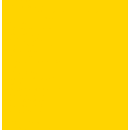
Силиконовая затирка
Цементная затирка
Декоративная добавка/ паста для ручной колеровки
Сопутствующие товары
Инструмент
Расходные материалы
Ручной инструмент
Комплектующие для ГКЛ
Лента звукоизоляционная
Подвесы, крабы
Профиль, маячки
Серпянка и лента для швов ГКЛ
Крепёж
Дюбель-гвозди
Дюбеля для теплоизоляции
Саморезы
Лакокрасочные материалы
Краски интерьерные
Краски резиновые
Краски фактурные
Краски фасадные
Клеи
Клеи акриловые
Клеи полиуритановые