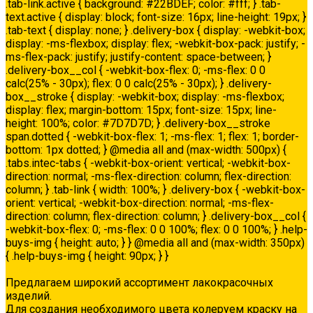
.tab-link.active { background: #22BDEF; color: #fff; } .tab-
text.active { display: block; font-size: 16px; line-height: 19px; }
.tab-text { display: none; } .delivery-box { display: -webkit-box;
display: -ms-flexbox; display: flex; -webkit-box-pack: justify; -
ms-flex-pack: justify; justify-content: space-between; }
.delivery-box__col { -webkit-box-flex: 0; -ms-flex: 0 0
calc(25% - 30px); flex: 0 0 calc(25% - 30px); } .delivery-
box__stroke { display: -webkit-box; display: -ms-flexbox;
display: flex; margin-bottom: 15px; font-size: 15px; line-
height: 100%; color: #7D7D7D; } .delivery-box__stroke
span.dotted { -webkit-box-flex: 1; -ms-flex: 1; flex: 1; border-
bottom: 1px dotted; } @media all and (max-width: 500px) {
.tabs.intec-tabs { -webkit-box-orient: vertical; -webkit-box-
direction: normal; -ms-flex-direction: column; flex-direction:
column; } .tab-link { width: 100%; } .delivery-box { -webkit-box-
orient: vertical; -webkit-box-direction: normal; -ms-flex-
direction: column; flex-direction: column; } .delivery-box__col {
-webkit-box-flex: 0; -ms-flex: 0 0 100%; flex: 0 0 100%; } .help-
buys-img { height: auto; } } @media all and (max-width: 350px)
{ .help-buys-img { height: 90px; } }
Колеровка
Предлагаем широкий ассортимент лакокрасочных
изделий.
Для создания необходимого цвета колеруем краску на