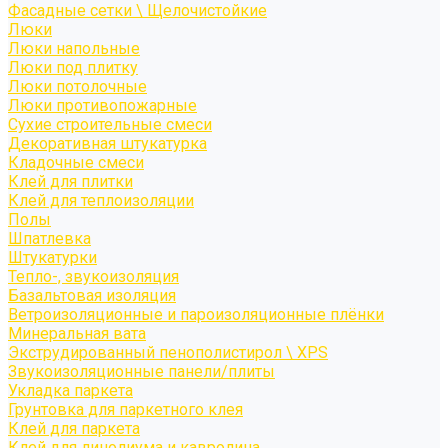
Фасадные сетки \ Щелочистойкие
Люки
Люки напольные
Люки под плитку
Люки потолочные
Люки противопожарные
Сухие строительные смеси
Декоративная штукатурка
Кладочные смеси
Клей для плитки
Клей для теплоизоляции
Полы
Шпатлевка
Штукатурки
Тепло-, звукоизоляция
Базальтовая изоляция
Ветроизоляционные и пароизоляционные плёнки
Минеральная вата
Экструдированный пенополистирол \ XPS
Звукоизоляционные панели/плиты
Укладка паркета
Грунтовка для паркетного клея
Клей для паркета
Клей для линолиума и кавролина