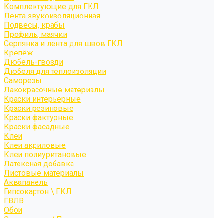
Комплектующие для ГКЛ
Лента звукоизоляционная
Подвесы, крабы
Профиль, маячки
Серпянка и лента для швов ГКЛ
Крепёж
Дюбель-гвозди
Дюбеля для теплоизоляции
Саморезы
Лакокрасочные материалы
Краски интерьерные
Краски резиновые
Краски фактурные
Краски фасадные
Клеи
Клеи акриловые
Клеи полиуритановые
Латексная добавка
Листовые материалы
Аквапанель
Гипсокартон \ ГКЛ
ГВЛВ
Обои