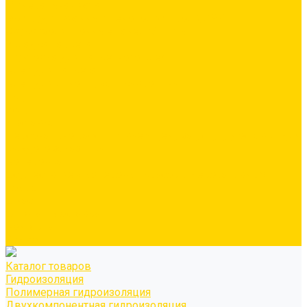
Минеральная вата
Экструдированный пенополистирол \ XPS
Звукоизоляционные панели/плиты
Укладка паркета
Грунтовка для паркетного клея
Клей для паркета
Клей для линолиума и кавролина
Акции
Услуги
Доставка
Персонально рассчитываем цену за услугу доставки для
каждого заказчика
Колеровка
Осуществляем колеровку красок и декоративных
покрытий
О нас
Оплата и доставка
Контакты
Видео
Каталог товаров
Гидроизоляция
Полимерная гидроизоляция
Двухкомпонентная гидроизоляция