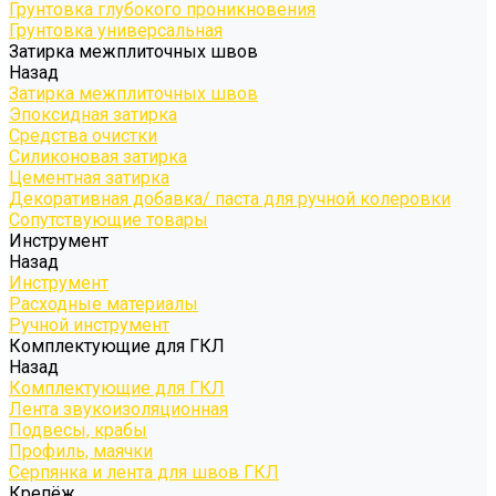
Грунтовка глубокого проникновения
Грунтовка универсальная
Затирка межплиточных швов
Назад
Затирка межплиточных швов
Эпоксидная затирка
Средства очистки
Силиконовая затирка
Цементная затирка
Декоративная добавка/ паста для ручной колеровки
Сопутствующие товары
Инструмент
Назад
Инструмент
Расходные материалы
Ручной инструмент
Комплектующие для ГКЛ
Назад
Комплектующие для ГКЛ
Лента звукоизоляционная
Подвесы, крабы
Профиль, маячки
Серпянка и лента для швов ГКЛ
Крепёж