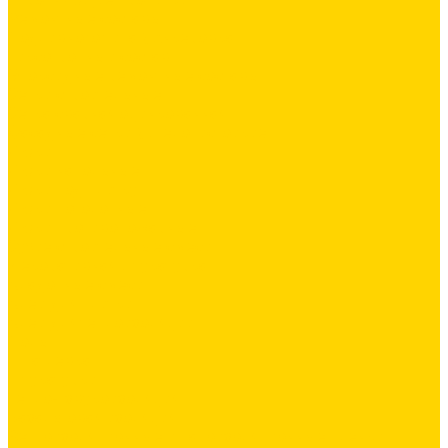
Ремонтные составы
Подливного типа \ Анкеровка
Тиксотропный состав
Эпоксидные ремонтные составы
Сетки строительные
Сетка сварная оцинкованная
Фасадные сетки \ Щелочистойкие
Люки
Люки напольные
Люки под плитку
Люки потолочные
Люки противопожарные
Сухие строительные смеси
Декоративная штукатурка
Кладочные смеси
Клей для плитки
Клей для теплоизоляции
Полы
Шпатлевка
Штукатурки
Тепло-, звукоизоляция
Базальтовая изоляция
Ветроизоляционные и пароизоляционные плёнки