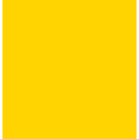
Латексная добавка
Листовые материалы
Аквапанель
Гипсокартон \ ГКЛ
ГВЛВ
Обои
Стеклохолст / Паутинка
Герметики
Герметики для OSB
Герметики для бетонных полов
Герметики для дерева
Герметики для кровли
Герметики для межпанельных швов
Герметики для монтажа оконных конструкций
Герметики специального назначения
Герметики для паркета
Герметики универсальные
Герметики санитарные
Герметики силиконовые
Клей-герметики «жидкие гвозди»
Промышленный пол
Промышленные и декоративные напольные покрытия
Топинги - упрочнители для бетонных полов
Упрочняющие пропитки