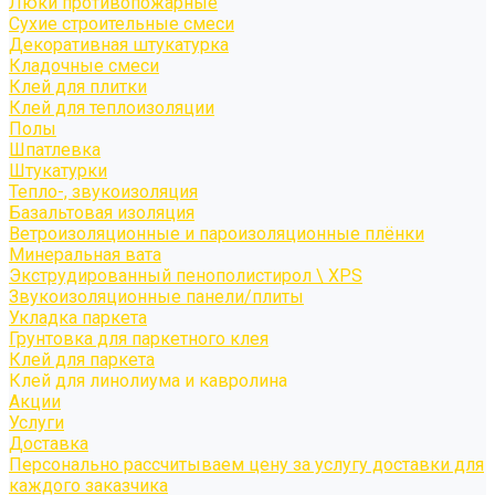
Люки противопожарные
Сухие строительные смеси
Декоративная штукатурка
Кладочные смеси
Клей для плитки
Клей для теплоизоляции
Полы
Шпатлевка
Штукатурки
Тепло-, звукоизоляция
Базальтовая изоляция
Ветроизоляционные и пароизоляционные плёнки
Минеральная вата
Экструдированный пенополистирол \ XPS
Звукоизоляционные панели/плиты
Укладка паркета
Грунтовка для паркетного клея
Клей для паркета
Клей для линолиума и кавролина
Акции
Услуги
Доставка
Персонально рассчитываем цену за услугу доставки для
каждого заказчика