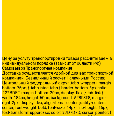
Ремонтные составы
Сетки строительные
Люки
Сухие строительные смеси
Тепло-, звукоизоляция
Укладка паркета
Акции
Услуги
Доставка
Колеровка
Доставка
Цену за услугу транспортировки товара рассчитываем в
индивидуальном порядке (зависит от области РФ)
Самовывоз Транспортная компания
Доставка осуществляется удобной для вас транспортной
компанией. Безналичный расчет Наличными Россия:
Центральный федеральный округ .tabs-wrapper { margin-
bottom: 75px; } .tabs.intec-tabs { border-bottom: 3px solid
#22BDEF; margin-bottom: 20px; display: flex; } .tab-link {
width: 184px; height: 60px; background: #F8F8F8; margin-
right: 2px; display: flex; align-items: center; justify-content:
center; font-weight: bold; font-size: 14px; line-height: 16px;
text-transform: uppercase; color: #7D7D7D; cursor: pointer; }