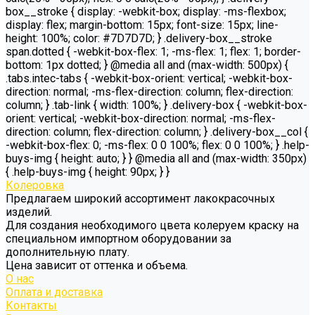
box__stroke { display: -webkit-box; display: -ms-flexbox;
display: flex; margin-bottom: 15px; font-size: 15px; line-
height: 100%; color: #7D7D7D; } .delivery-box__stroke
span.dotted { -webkit-box-flex: 1; -ms-flex: 1; flex: 1; border-
bottom: 1px dotted; } @media all and (max-width: 500px) {
.tabs.intec-tabs { -webkit-box-orient: vertical; -webkit-box-
direction: normal; -ms-flex-direction: column; flex-direction:
column; } .tab-link { width: 100%; } .delivery-box { -webkit-box-
orient: vertical; -webkit-box-direction: normal; -ms-flex-
direction: column; flex-direction: column; } .delivery-box__col {
-webkit-box-flex: 0; -ms-flex: 0 0 100%; flex: 0 0 100%; } .help-
buys-img { height: auto; } } @media all and (max-width: 350px)
{ .help-buys-img { height: 90px; } }
Колеровка
Предлагаем широкий ассортимент лакокрасочных
изделий.
Для создания необходимого цвета колеруем краску на
специальном импортном оборудовании за
дополнительную плату.
Цена зависит от оттенка и объема.
О нас
Оплата и доставка
Контакты