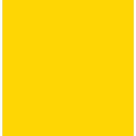
Силиконовая затирка
Цементная затирка
Декоративная добавка/ паста для ручной колеровки
Сопутствующие товары
Инструмент
Расходные материалы
Ручной инструмент
Комплектующие для ГКЛ
Лента звукоизоляционная
Подвесы, крабы
Профиль, маячки
Серпянка и лента для швов ГКЛ
Крепёж
Дюбель-гвозди
Дюбеля для теплоизоляции
Саморезы
Лакокрасочные материалы
Краски интерьерные
Краски резиновые
Краски фактурные
Краски фасадные
Клеи
Клеи акриловые
Клеи полиуритановые