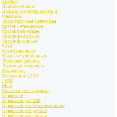
Крепёж
Дюбель-гвозди
Дюбеля для теплоизоляции
Саморезы
Лакокрасочные материалы
Краски интерьерные
Краски резиновые
Краски фактурные
Краски фасадные
Клеи
Клеи акриловые
Клеи полиуритановые
Латексная добавка
Листовые материалы
Аквапанель
Гипсокартон \ ГКЛ
ГВЛВ
Обои
Стеклохолст / Паутинка
Герметики
Герметики для OSB
Герметики для бетонных полов
Герметики для дерева
Герметики для кровли