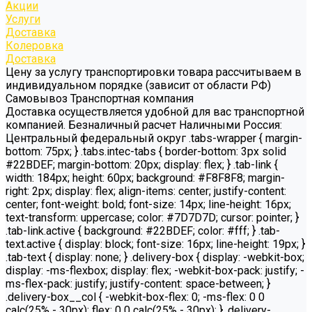
Акции
Услуги
Доставка
Колеровка
Доставка
Цену за услугу транспортировки товара рассчитываем в
индивидуальном порядке (зависит от области РФ)
Самовывоз Транспортная компания
Доставка осуществляется удобной для вас транспортной
компанией. Безналичный расчет Наличными Россия:
Центральный федеральный округ .tabs-wrapper { margin-
bottom: 75px; } .tabs.intec-tabs { border-bottom: 3px solid
#22BDEF; margin-bottom: 20px; display: flex; } .tab-link {
width: 184px; height: 60px; background: #F8F8F8; margin-
right: 2px; display: flex; align-items: center; justify-content:
center; font-weight: bold; font-size: 14px; line-height: 16px;
text-transform: uppercase; color: #7D7D7D; cursor: pointer; }
.tab-link.active { background: #22BDEF; color: #fff; } .tab-
text.active { display: block; font-size: 16px; line-height: 19px; }
.tab-text { display: none; } .delivery-box { display: -webkit-box;
display: -ms-flexbox; display: flex; -webkit-box-pack: justify; -
ms-flex-pack: justify; justify-content: space-between; }
.delivery-box__col { -webkit-box-flex: 0; -ms-flex: 0 0
calc(25% - 30px); flex: 0 0 calc(25% - 30px); } .delivery-