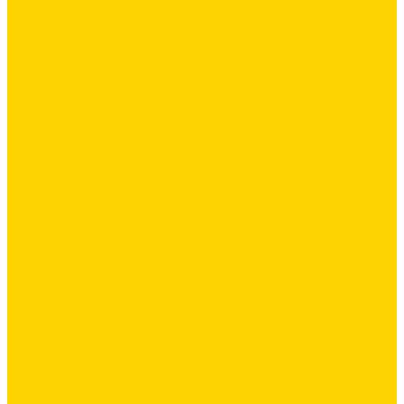
Латексная добавка
Листовые материалы
Обои
Герметики
Промышленный пол
Ремонтные составы
Сетки строительные
Люки
Сухие строительные смеси
Тепло-, звукоизоляция
Укладка паркета
Гидроизоляция
Грунтовка
Затирка межплиточных швов
Инструмент
Комплектующие для ГКЛ
Крепёж
Лакокрасочные материалы
Клеи
Латексная добавка
Листовые материалы
Обои
Герметики
Промышленный пол