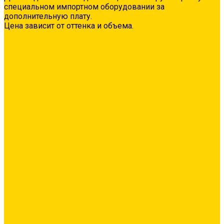
специальном импортном оборудовании за
дополнительную плату.
Цена зависит от оттенка и объема.
О нас
Оплата и доставка
Контакты
Видео
...
Каталог товаров
Гидроизоляция
Полимерная гидроизоляция
Двухкомпонентная гидроизоляция
Цементная гидроизоляция
Проникающая/обмазочная гидроизоляция
Аксессуары для гидроизоляции
Грунтовка
Адгезионная
Бетонконтакт
Грунтовка глубокого проникновения
Грунтовка универсальная
Затирка межплиточных швов
Эпоксидная затирка
Средства очистки