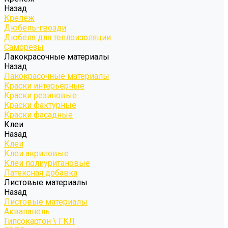
Назад
Крепёж
Дюбель-гвозди
Дюбеля для теплоизоляции
Саморезы
Лакокрасочные материалы
Назад
Лакокрасочные материалы
Краски интерьерные
Краски резиновые
Краски фактурные
Краски фасадные
Клеи
Назад
Клеи
Клеи акриловые
Клеи полиуритановые
Латексная добавка
Листовые материалы
Назад
Листовые материалы
Аквапанель
Гипсокартон \ ГКЛ