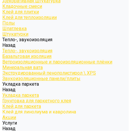
Декоративная штукатурка
Кладочные смеси
Клей для плитки
Клей для теплоизоляции
Полы
Шпатлевка
Штукатурки
Тепло-, звукоизоляция
Назад
Тепло-, звукоизоляция
Базальтовая изоляция
Ветроизоляционные и пароизоляционные плёнки
Минеральная вата
Экструдированный пенополистирол \ XPS
Звукоизоляционные панели/плиты
Укладка паркета
Назад
Укладка паркета
Грунтовка для паркетного клея
Клей для паркета
Клей для линолиума и кавролина
Акции
Услуги
Назад