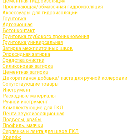
Цементная гидроизоляция
Проникающая/обмазочная гидроизоляция
Аксессуары для гидроизоляции
Грунтовка
Адгезионная
Бетонконтакт
Грунтовка глубокого проникновения
Грунтовка универсальная
Затирка межплиточных швов
Эпоксидная затирка
Средства очистки
Силиконовая затирка
Цементная затирка
Декоративная добавка/ паста для ручной колеровки
Сопутствующие товары
Инструмент
Расходные материалы
Ручной инструмент
Комплектующие для ГКЛ
Лента звукоизоляционная
Подвесы, крабы
Профиль, маячки
Серпянка и лента для швов ГКЛ
Крепёж