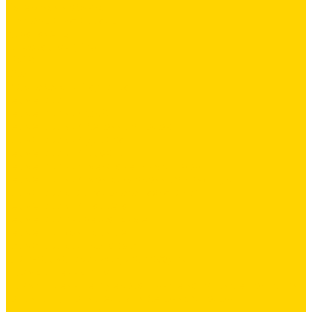
Латексная добавка
Листовые материалы
Аквапанель
Гипсокартон \ ГКЛ
ГВЛВ
Обои
Стеклохолст / Паутинка
Герметики
Герметики для OSB
Герметики для бетонных полов
Герметики для дерева
Герметики для кровли
Герметики для межпанельных швов
Герметики для монтажа оконных конструкций
Герметики специального назначения
Герметики для паркета
Герметики универсальные
Герметики санитарные
Герметики силиконовые
Клей-герметики «жидкие гвозди»
Промышленный пол
Промышленные и декоративные напольные покрытия
Топинги - упрочнители для бетонных полов
Упрочняющие пропитки