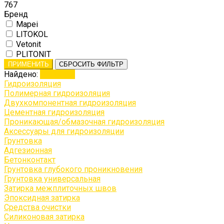
767
Бренд
Mapei
LITOKOL
Vetonit
PLITONIT
ПРИМЕНИТЬ
СБРОСИТЬ ФИЛЬТР
Найдено:
Показать
Гидроизоляция
Полимерная гидроизоляция
Двухкомпонентная гидроизоляция
Цементная гидроизоляция
Проникающая/обмазочная гидроизоляция
Аксессуары для гидроизоляции
Грунтовка
Адгезионная
Бетонконтакт
Грунтовка глубокого проникновения
Грунтовка универсальная
Затирка межплиточных швов
Эпоксидная затирка
Средства очистки
Силиконовая затирка