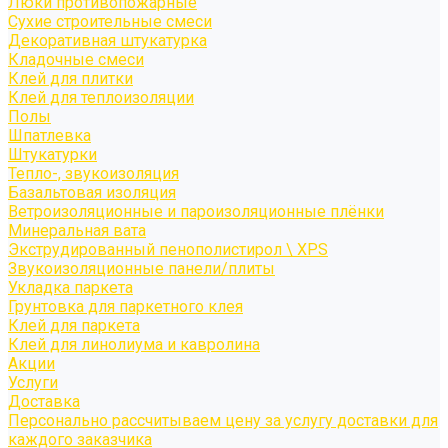
Люки противопожарные
Сухие строительные смеси
Декоративная штукатурка
Кладочные смеси
Клей для плитки
Клей для теплоизоляции
Полы
Шпатлевка
Штукатурки
Тепло-, звукоизоляция
Базальтовая изоляция
Ветроизоляционные и пароизоляционные плёнки
Минеральная вата
Экструдированный пенополистирол \ XPS
Звукоизоляционные панели/плиты
Укладка паркета
Грунтовка для паркетного клея
Клей для паркета
Клей для линолиума и кавролина
Акции
Услуги
Доставка
Персонально рассчитываем цену за услугу доставки для
каждого заказчика