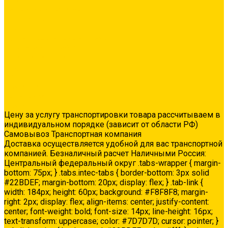
Ремонтные составы
Сетки строительные
Люки
Сухие строительные смеси
Тепло-, звукоизоляция
Укладка паркета
Акции
Услуги
Доставка
Колеровка
Доставка
Цену за услугу транспортировки товара рассчитываем в
индивидуальном порядке (зависит от области РФ)
Самовывоз Транспортная компания
Доставка осуществляется удобной для вас транспортной
компанией. Безналичный расчет Наличными Россия:
Центральный федеральный округ .tabs-wrapper { margin-
bottom: 75px; } .tabs.intec-tabs { border-bottom: 3px solid
#22BDEF; margin-bottom: 20px; display: flex; } .tab-link {
width: 184px; height: 60px; background: #F8F8F8; margin-
right: 2px; display: flex; align-items: center; justify-content:
center; font-weight: bold; font-size: 14px; line-height: 16px;
text-transform: uppercase; color: #7D7D7D; cursor: pointer; }