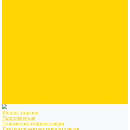
Минеральная вата
Экструдированный пенополистирол \ XPS
Звукоизоляционные панели/плиты
Укладка паркета
Грунтовка для паркетного клея
Клей для паркета
Клей для линолиума и кавролина
Акции
Услуги
Доставка
Персонально рассчитываем цену за услугу доставки для
каждого заказчика
Колеровка
Осуществляем колеровку красок и декоративных
покрытий
О нас
Оплата и доставка
Контакты
Видео
Каталог товаров
Гидроизоляция
Полимерная гидроизоляция
Двухкомпонентная гидроизоляция