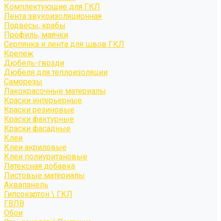
Комплектующие для ГКЛ
Лента звукоизоляционная
Подвесы, крабы
Профиль, маячки
Серпянка и лента для швов ГКЛ
Крепёж
Дюбель-гвозди
Дюбеля для теплоизоляции
Саморезы
Лакокрасочные материалы
Краски интерьерные
Краски резиновые
Краски фактурные
Краски фасадные
Клеи
Клеи акриловые
Клеи полиуритановые
Латексная добавка
Листовые материалы
Аквапанель
Гипсокартон \ ГКЛ
ГВЛВ
Обои