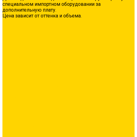
специальном импортном оборудовании за
дополнительную плату.
Цена зависит от оттенка и объема.
О нас
Оплата и доставка
Контакты
Видео
...
Каталог товаров
Гидроизоляция
Полимерная гидроизоляция
Двухкомпонентная гидроизоляция
Цементная гидроизоляция
Проникающая/обмазочная гидроизоляция
Аксессуары для гидроизоляции
Грунтовка
Адгезионная
Бетонконтакт
Грунтовка глубокого проникновения
Грунтовка универсальная
Затирка межплиточных швов
Эпоксидная затирка
Средства очистки