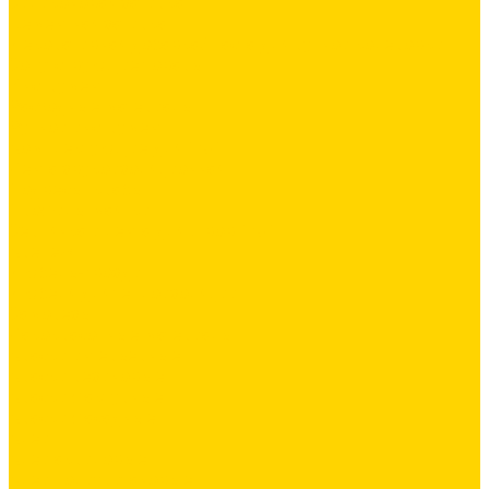
Силиконовая затирка
Цементная затирка
Декоративная добавка/ паста для ручной колеровки
Сопутствующие товары
Инструмент
Расходные материалы
Ручной инструмент
Комплектующие для ГКЛ
Лента звукоизоляционная
Подвесы, крабы
Профиль, маячки
Серпянка и лента для швов ГКЛ
Крепёж
Дюбель-гвозди
Дюбеля для теплоизоляции
Саморезы
Лакокрасочные материалы
Краски интерьерные
Краски резиновые
Краски фактурные
Краски фасадные
Клеи
Клеи акриловые
Клеи полиуритановые