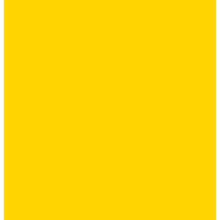
Ремонтные составы
Подливного типа \ Анкеровка
Тиксотропный состав
Эпоксидные ремонтные составы
Сетки строительные
Сетка сварная оцинкованная
Фасадные сетки \ Щелочистойкие
Люки
Люки напольные
Люки под плитку
Люки потолочные
Люки противопожарные
Сухие строительные смеси
Декоративная штукатурка
Кладочные смеси
Клей для плитки
Клей для теплоизоляции
Полы
Шпатлевка
Штукатурки
Тепло-, звукоизоляция
Базальтовая изоляция
Ветроизоляционные и пароизоляционные плёнки