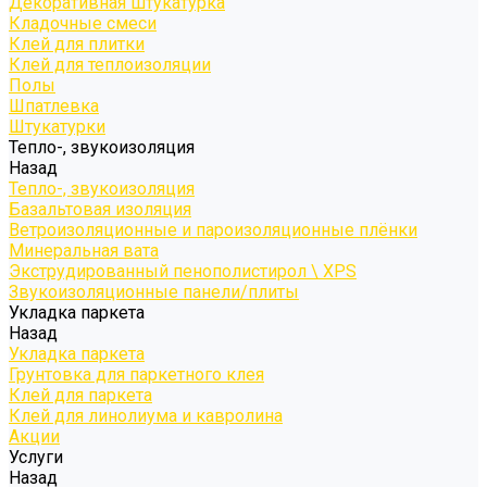
Декоративная штукатурка
Кладочные смеси
Клей для плитки
Клей для теплоизоляции
Полы
Шпатлевка
Штукатурки
Тепло-, звукоизоляция
Назад
Тепло-, звукоизоляция
Базальтовая изоляция
Ветроизоляционные и пароизоляционные плёнки
Минеральная вата
Экструдированный пенополистирол \ XPS
Звукоизоляционные панели/плиты
Укладка паркета
Назад
Укладка паркета
Грунтовка для паркетного клея
Клей для паркета
Клей для линолиума и кавролина
Акции
Услуги
Назад