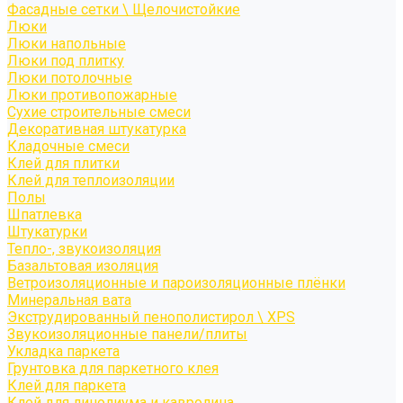
Фасадные сетки \ Щелочистойкие
Люки
Люки напольные
Люки под плитку
Люки потолочные
Люки противопожарные
Сухие строительные смеси
Декоративная штукатурка
Кладочные смеси
Клей для плитки
Клей для теплоизоляции
Полы
Шпатлевка
Штукатурки
Тепло-, звукоизоляция
Базальтовая изоляция
Ветроизоляционные и пароизоляционные плёнки
Минеральная вата
Экструдированный пенополистирол \ XPS
Звукоизоляционные панели/плиты
Укладка паркета
Грунтовка для паркетного клея
Клей для паркета
Клей для линолиума и кавролина