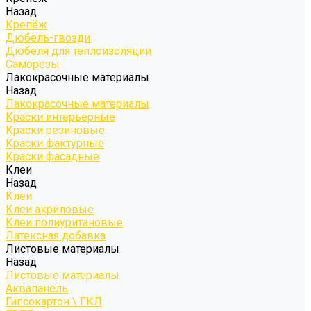
Назад
Крепёж
Дюбель-гвозди
Дюбеля для теплоизоляции
Саморезы
Лакокрасочные материалы
Назад
Лакокрасочные материалы
Краски интерьерные
Краски резиновые
Краски фактурные
Краски фасадные
Клеи
Назад
Клеи
Клеи акриловые
Клеи полиуритановые
Латексная добавка
Листовые материалы
Назад
Листовые материалы
Аквапанель
Гипсокартон \ ГКЛ