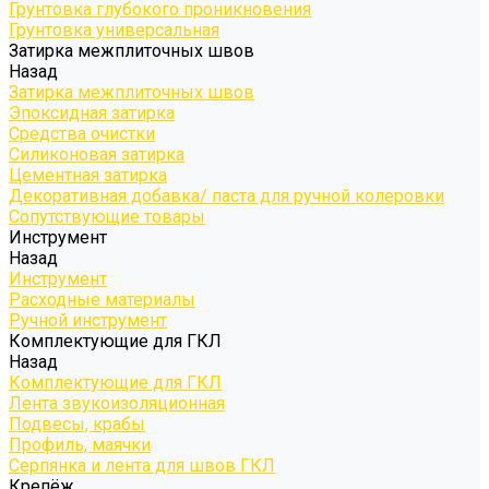
Грунтовка глубокого проникновения
Грунтовка универсальная
Затирка межплиточных швов
Назад
Затирка межплиточных швов
Эпоксидная затирка
Средства очистки
Силиконовая затирка
Цементная затирка
Декоративная добавка/ паста для ручной колеровки
Сопутствующие товары
Инструмент
Назад
Инструмент
Расходные материалы
Ручной инструмент
Комплектующие для ГКЛ
Назад
Комплектующие для ГКЛ
Лента звукоизоляционная
Подвесы, крабы
Профиль, маячки
Серпянка и лента для швов ГКЛ
Крепёж