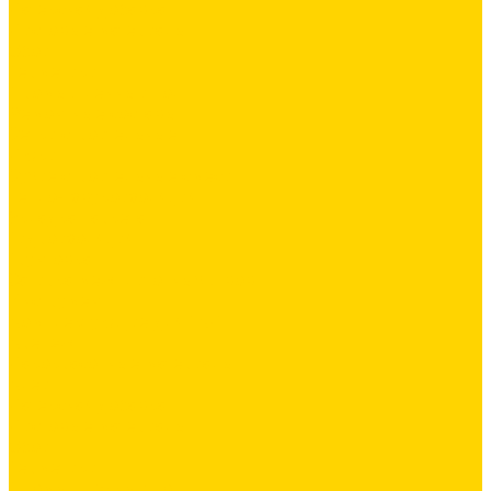
Латексная добавка
Листовые материалы
Обои
Герметики
Промышленный пол
Ремонтные составы
Сетки строительные
Люки
Сухие строительные смеси
Тепло-, звукоизоляция
Укладка паркета
Гидроизоляция
Грунтовка
Затирка межплиточных швов
Инструмент
Комплектующие для ГКЛ
Крепёж
Лакокрасочные материалы
Клеи
Латексная добавка
Листовые материалы
Обои
Герметики
Промышленный пол