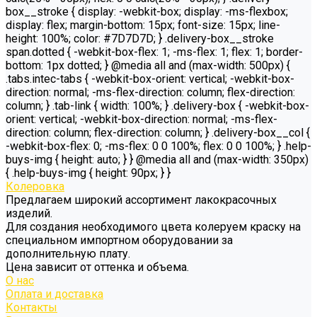
box__stroke { display: -webkit-box; display: -ms-flexbox;
display: flex; margin-bottom: 15px; font-size: 15px; line-
height: 100%; color: #7D7D7D; } .delivery-box__stroke
span.dotted { -webkit-box-flex: 1; -ms-flex: 1; flex: 1; border-
bottom: 1px dotted; } @media all and (max-width: 500px) {
.tabs.intec-tabs { -webkit-box-orient: vertical; -webkit-box-
direction: normal; -ms-flex-direction: column; flex-direction:
column; } .tab-link { width: 100%; } .delivery-box { -webkit-box-
orient: vertical; -webkit-box-direction: normal; -ms-flex-
direction: column; flex-direction: column; } .delivery-box__col {
-webkit-box-flex: 0; -ms-flex: 0 0 100%; flex: 0 0 100%; } .help-
buys-img { height: auto; } } @media all and (max-width: 350px)
{ .help-buys-img { height: 90px; } }
Колеровка
Предлагаем широкий ассортимент лакокрасочных
изделий.
Для создания необходимого цвета колеруем краску на
специальном импортном оборудовании за
дополнительную плату.
Цена зависит от оттенка и объема.
О нас
Оплата и доставка
Контакты