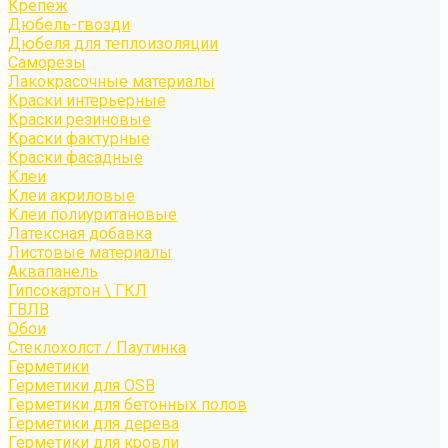
Крепёж
Дюбель-гвозди
Дюбеля для теплоизоляции
Саморезы
Лакокрасочные материалы
Краски интерьерные
Краски резиновые
Краски фактурные
Краски фасадные
Клеи
Клеи акриловые
Клеи полиуритановые
Латексная добавка
Листовые материалы
Аквапанель
Гипсокартон \ ГКЛ
ГВЛВ
Обои
Стеклохолст / Паутинка
Герметики
Герметики для OSB
Герметики для бетонных полов
Герметики для дерева
Герметики для кровли