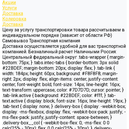
Акции
Услуги
Доставка
Колеровка
Доставка
Цену за услугу транспортировки товара рассчитываем в
индивидуальном порядке (зависит от области РФ)
Самовывоз Транспортная компания
Доставка осуществляется удобной для вас транспортной
компанией. Безналичный расчет Наличными Россия:
Центральный федеральный округ .tabs-wrapper { margin-
bottom: 75px; } .tabs.intec-tabs { border-bottom: 3px solid
#22BDEF; margin-bottom: 20px; display: flex; } .tab-link {
width: 184px; height: 60px; background: #F8F8F8; margin-
right: 2px; display: flex; align-items: center; justify-content:
center; font-weight: bold; font-size: 14px; line-height: 16px;
text-transform: uppercase; color: #7D7D7D; cursor: pointer; }
.tab-link.active { background: #22BDEF; color: #fff; } .tab-
text.active { display: block; font-size: 16px; line-height: 19px; }
.tab-text { display: none; } .delivery-box { display: -webkit-box;
display: -ms-flexbox; display: flex; -webkit-box-pack: justify; -
ms-flex-pack: justify; justify-content: space-between; }
.delivery-box__col { -webkit-box-flex: 0; -ms-flex: 0 0
calc(25% - 30px); flex: 0 0 calc(25% - 30px); } .delivery-