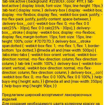
.tab-link.active { background: #22BDEF; color: #fff; } .tab-
text.active { display: block; font-size: 16px; line-height: 19px; }
.tab-text { display: none; } .delivery-box { display: -webkit-box;
display: -ms-flexbox; display: flex; -webkit-box-pack: justify; -
ms-flex-pack: justify; justify-content: space-between; }
.delivery-box__col { -webkit-box-flex: 0; -ms-flex: 0 0
calc(25% - 30px); flex: 0 0 calc(25% - 30px); } .delivery-
box__stroke { display: -webkit-box; display: -ms-flexbox;
display: flex; margin-bottom: 15px; font-size: 15px; line-
height: 100%; color: #7D7D7D; } .delivery-box__stroke
span.dotted { -webkit-box-flex: 1; -ms-flex: 1; flex: 1; border-
bottom: 1px dotted; } @media all and (max-width: 500px) {
.tabs.intec-tabs { -webkit-box-orient: vertical; -webkit-box-
direction: normal; -ms-flex-direction: column; flex-direction:
column; } .tab-link { width: 100%; } .delivery-box { -webkit-box-
orient: vertical; -webkit-box-direction: normal; -ms-flex-
direction: column; flex-direction: column; } .delivery-box__col {
-webkit-box-flex: 0; -ms-flex: 0 0 100%; flex: 0 0 100%; } .help-
buys-img { height: auto; } } @media all and (max-width: 350px)
{ .help-buys-img { height: 90px; } }
Колеровка
Предлагаем широкий ассортимент лакокрасочных
изделий.
Для создания необходимого цвета колеруем краску на