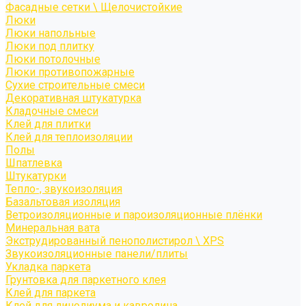
Фасадные сетки \ Щелочистойкие
Люки
Люки напольные
Люки под плитку
Люки потолочные
Люки противопожарные
Сухие строительные смеси
Декоративная штукатурка
Кладочные смеси
Клей для плитки
Клей для теплоизоляции
Полы
Шпатлевка
Штукатурки
Тепло-, звукоизоляция
Базальтовая изоляция
Ветроизоляционные и пароизоляционные плёнки
Минеральная вата
Экструдированный пенополистирол \ XPS
Звукоизоляционные панели/плиты
Укладка паркета
Грунтовка для паркетного клея
Клей для паркета
Клей для линолиума и кавролина