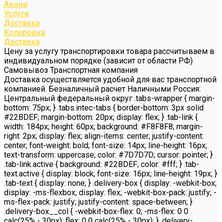
Акции
Услуги
Доставка
Колеровка
Доставка
Цену за услугу транспортировки товара рассчитываем в
индивидуальном порядке (зависит от области РФ)
Самовывоз Транспортная компания
Доставка осуществляется удобной для вас транспортной
компанией. Безналичный расчет Наличными Россия:
Центральный федеральный округ .tabs-wrapper { margin-
bottom: 75px; } .tabs.intec-tabs { border-bottom: 3px solid
#22BDEF; margin-bottom: 20px; display: flex; } .tab-link {
width: 184px; height: 60px; background: #F8F8F8; margin-
right: 2px; display: flex; align-items: center; justify-content:
center; font-weight: bold; font-size: 14px; line-height: 16px;
text-transform: uppercase; color: #7D7D7D; cursor: pointer; }
.tab-link.active { background: #22BDEF; color: #fff; } .tab-
text.active { display: block; font-size: 16px; line-height: 19px; }
.tab-text { display: none; } .delivery-box { display: -webkit-box;
display: -ms-flexbox; display: flex; -webkit-box-pack: justify; -
ms-flex-pack: justify; justify-content: space-between; }
.delivery-box__col { -webkit-box-flex: 0; -ms-flex: 0 0
calc(25% - 30px); flex: 0 0 calc(25% - 30px); } .delivery-