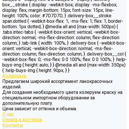
box__stroke { display: -webkit-box; display: -ms-flexbox;
display: flex; margin-bottom: 15px; font-size: 15px; line-
height: 100%; color: #7D7D7D; } .delivery-box__stroke
span.dotted { -webkit-box-flex: 1; -ms-flex: 1; flex: 1; border-
bottom: 1px dotted; } @media all and (max-width: 500px) {
.tabs.intec-tabs { -webkit-box-orient: vertical; -webkit-box-
direction: normal; -ms-flex-direction: column; flex-direction:
column; } .tab-link { width: 100%; } .delivery-box { -webkit-box-
orient: vertical; -webkit-box-direction: normal; -ms-flex-
direction: column; flex-direction: column; } .delivery-box__col {
-webkit-box-flex: 0; -ms-flex: 0 0 100%; flex: 0 0 100%; } .help-
buys-img { height: auto; } } @media all and (max-width: 350px)
{ .help-buys-img { height: 90px; } }
Колеровка
Предлагаем широкий ассортимент лакокрасочных
изделий.
Для создания необходимого цвета колеруем краску на
специальном импортном оборудовании за
дополнительную плату.
Цена зависит от оттенка и объема.
О нас
Оплата и доставка
Контакты