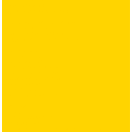
Ремонтные составы
Подливного типа \ Анкеровка
Тиксотропный состав
Эпоксидные ремонтные составы
Сетки строительные
Сетка сварная оцинкованная
Фасадные сетки \ Щелочистойкие
Люки
Люки напольные
Люки под плитку
Люки потолочные
Люки противопожарные
Сухие строительные смеси
Декоративная штукатурка
Кладочные смеси
Клей для плитки
Клей для теплоизоляции
Полы
Шпатлевка
Штукатурки
Тепло-, звукоизоляция
Базальтовая изоляция
Ветроизоляционные и пароизоляционные плёнки