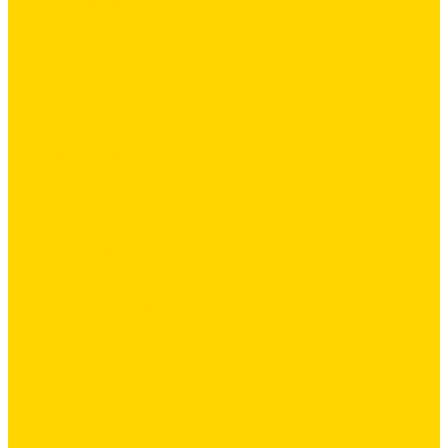
Силиконовая затирка
Цементная затирка
Декоративная добавка/ паста для ручной колеровки
Сопутствующие товары
Инструмент
Расходные материалы
Ручной инструмент
Комплектующие для ГКЛ
Лента звукоизоляционная
Подвесы, крабы
Профиль, маячки
Серпянка и лента для швов ГКЛ
Крепёж
Дюбель-гвозди
Дюбеля для теплоизоляции
Саморезы
Лакокрасочные материалы
Краски интерьерные
Краски резиновые
Краски фактурные
Краски фасадные
Клеи
Клеи акриловые
Клеи полиуритановые