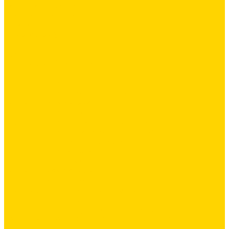
Латексная добавка
Листовые материалы
Аквапанель
Гипсокартон \ ГКЛ
ГВЛВ
Обои
Стеклохолст / Паутинка
Герметики
Герметики для OSB
Герметики для бетонных полов
Герметики для дерева
Герметики для кровли
Герметики для межпанельных швов
Герметики для монтажа оконных конструкций
Герметики специального назначения
Герметики для паркета
Герметики универсальные
Герметики санитарные
Герметики силиконовые
Клей-герметики «жидкие гвозди»
Промышленный пол
Промышленные и декоративные напольные покрытия
Топинги - упрочнители для бетонных полов
Упрочняющие пропитки