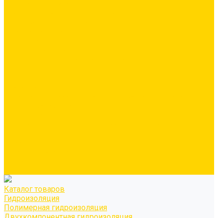
Минеральная вата
Экструдированный пенополистирол \ XPS
Звукоизоляционные панели/плиты
Укладка паркета
Грунтовка для паркетного клея
Клей для паркета
Клей для линолиума и кавролина
Акции
Услуги
Доставка
Персонально рассчитываем цену за услугу доставки для
каждого заказчика
Колеровка
Осуществляем колеровку красок и декоративных
покрытий
О нас
Оплата и доставка
Контакты
Видео
Каталог товаров
Гидроизоляция
Полимерная гидроизоляция
Двухкомпонентная гидроизоляция