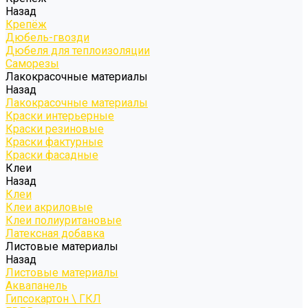
Назад
Крепёж
Дюбель-гвозди
Дюбеля для теплоизоляции
Саморезы
Лакокрасочные материалы
Назад
Лакокрасочные материалы
Краски интерьерные
Краски резиновые
Краски фактурные
Краски фасадные
Клеи
Назад
Клеи
Клеи акриловые
Клеи полиуритановые
Латексная добавка
Листовые материалы
Назад
Листовые материалы
Аквапанель
Гипсокартон \ ГКЛ