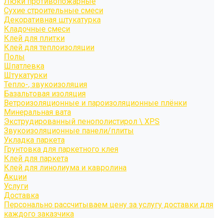
Люки противопожарные
Сухие строительные смеси
Декоративная штукатурка
Кладочные смеси
Клей для плитки
Клей для теплоизоляции
Полы
Шпатлевка
Штукатурки
Тепло-, звукоизоляция
Базальтовая изоляция
Ветроизоляционные и пароизоляционные плёнки
Минеральная вата
Экструдированный пенополистирол \ XPS
Звукоизоляционные панели/плиты
Укладка паркета
Грунтовка для паркетного клея
Клей для паркета
Клей для линолиума и кавролина
Акции
Услуги
Доставка
Персонально рассчитываем цену за услугу доставки для
каждого заказчика