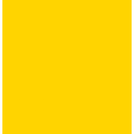
Латексная добавка
Листовые материалы
Обои
Герметики
Промышленный пол
Ремонтные составы
Сетки строительные
Люки
Сухие строительные смеси
Тепло-, звукоизоляция
Укладка паркета
Гидроизоляция
Грунтовка
Затирка межплиточных швов
Инструмент
Комплектующие для ГКЛ
Крепёж
Лакокрасочные материалы
Клеи
Латексная добавка
Листовые материалы
Обои
Герметики
Промышленный пол