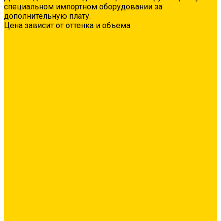
специальном импортном оборудовании за
дополнительную плату.
Цена зависит от оттенка и объема.
О нас
Оплата и доставка
Контакты
Видео
...
Каталог товаров
Гидроизоляция
Полимерная гидроизоляция
Двухкомпонентная гидроизоляция
Цементная гидроизоляция
Проникающая/обмазочная гидроизоляция
Аксессуары для гидроизоляции
Грунтовка
Адгезионная
Бетонконтакт
Грунтовка глубокого проникновения
Грунтовка универсальная
Затирка межплиточных швов
Эпоксидная затирка
Средства очистки