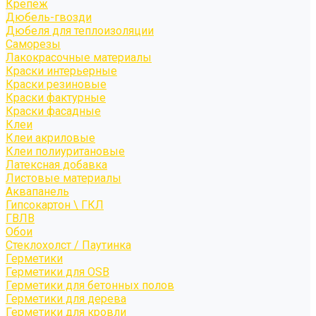
Крепёж
Дюбель-гвозди
Дюбеля для теплоизоляции
Саморезы
Лакокрасочные материалы
Краски интерьерные
Краски резиновые
Краски фактурные
Краски фасадные
Клеи
Клеи акриловые
Клеи полиуритановые
Латексная добавка
Листовые материалы
Аквапанель
Гипсокартон \ ГКЛ
ГВЛВ
Обои
Стеклохолст / Паутинка
Герметики
Герметики для OSB
Герметики для бетонных полов
Герметики для дерева
Герметики для кровли