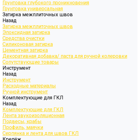
Грунтовка глубокого проникновения
Грунтовка универсальная
Затирка межплиточных швов
Назад
Затирка межплиточных швов
Эпоксидная затирка
Средства очистки
Силиконовая затирка
Цементная затирка
Декоративная добавка/ паста для ручной колеровки
Сопутствующие товары
Инструмент
Назад
Инструмент
Расходные материалы
Ручной инструмент
Комплектующие для ГКЛ
Назад
Комплектующие для ГКЛ
Лента звукоизоляционная
Подвесы, крабы
Профиль, маячки
Серпянка и лента для швов ГКЛ
Крепёж