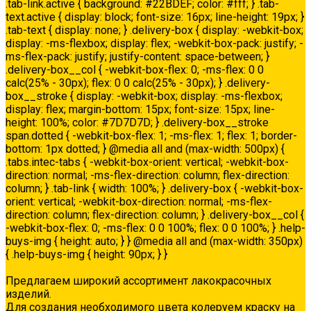
.tab-link.active { background: #22BDEF; color: #fff; } .tab-
text.active { display: block; font-size: 16px; line-height: 19px; }
.tab-text { display: none; } .delivery-box { display: -webkit-box;
display: -ms-flexbox; display: flex; -webkit-box-pack: justify; -
ms-flex-pack: justify; justify-content: space-between; }
.delivery-box__col { -webkit-box-flex: 0; -ms-flex: 0 0
calc(25% - 30px); flex: 0 0 calc(25% - 30px); } .delivery-
box__stroke { display: -webkit-box; display: -ms-flexbox;
display: flex; margin-bottom: 15px; font-size: 15px; line-
height: 100%; color: #7D7D7D; } .delivery-box__stroke
span.dotted { -webkit-box-flex: 1; -ms-flex: 1; flex: 1; border-
bottom: 1px dotted; } @media all and (max-width: 500px) {
.tabs.intec-tabs { -webkit-box-orient: vertical; -webkit-box-
direction: normal; -ms-flex-direction: column; flex-direction:
column; } .tab-link { width: 100%; } .delivery-box { -webkit-box-
orient: vertical; -webkit-box-direction: normal; -ms-flex-
direction: column; flex-direction: column; } .delivery-box__col {
-webkit-box-flex: 0; -ms-flex: 0 0 100%; flex: 0 0 100%; } .help-
buys-img { height: auto; } } @media all and (max-width: 350px)
{ .help-buys-img { height: 90px; } }
Колеровка
Предлагаем широкий ассортимент лакокрасочных
изделий.
Для создания необходимого цвета колеруем краску на