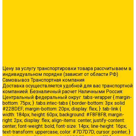
Ремонтные составы
Сетки строительные
Люки
Сухие строительные смеси
Тепло-, звукоизоляция
Укладка паркета
Акции
Услуги
Доставка
Колеровка
Доставка
Цену за услугу транспортировки товара рассчитываем в
индивидуальном порядке (зависит от области РФ)
Самовывоз Транспортная компания
Доставка осуществляется удобной для вас транспортной
компанией. Безналичный расчет Наличными Россия:
Центральный федеральный округ .tabs-wrapper { margin-
bottom: 75px; } .tabs.intec-tabs { border-bottom: 3px solid
#22BDEF; margin-bottom: 20px; display: flex; } .tab-link {
width: 184px; height: 60px; background: #F8F8F8; margin-
right: 2px; display: flex; align-items: center; justify-content:
center; font-weight: bold; font-size: 14px; line-height: 16px;
text-transform: uppercase; color: #7D7D7D; cursor: pointer; }