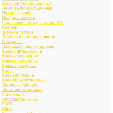
Комплектующие для ГКЛ
Лента звукоизоляционная
Подвесы, крабы
Профиль, маячки
Серпянка и лента для швов ГКЛ
Крепёж
Дюбель-гвозди
Дюбеля для теплоизоляции
Саморезы
Лакокрасочные материалы
Краски интерьерные
Краски резиновые
Краски фактурные
Краски фасадные
Клеи
Клеи акриловые
Клеи полиуритановые
Латексная добавка
Листовые материалы
Аквапанель
Гипсокартон \ ГКЛ
ГВЛВ
Обои