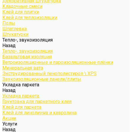
Декоративная штукатурка
Кладочные смеси
Клей для плитки
Клей для теплоизоляции
Полы
Шпатлевка
Штукатурки
Тепло-, звукоизоляция
Назад
Тепло-, звукоизоляция
Базальтовая изоляция
Ветроизоляционные и пароизоляционные плёнки
Минеральная вата
Экструдированный пенополистирол \ XPS
Звукоизоляционные панели/плиты
Укладка паркета
Назад
Укладка паркета
Грунтовка для паркетного клея
Клей для паркета
Клей для линолиума и кавролина
Акции
Услуги
Назад