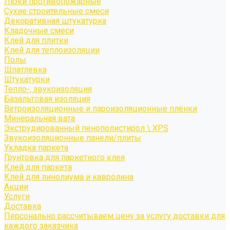
Люки противопожарные
Сухие строительные смеси
Декоративная штукатурка
Кладочные смеси
Клей для плитки
Клей для теплоизоляции
Полы
Шпатлевка
Штукатурки
Тепло-, звукоизоляция
Базальтовая изоляция
Ветроизоляционные и пароизоляционные плёнки
Минеральная вата
Экструдированный пенополистирол \ XPS
Звукоизоляционные панели/плиты
Укладка паркета
Грунтовка для паркетного клея
Клей для паркета
Клей для линолиума и кавролина
Акции
Услуги
Доставка
Персонально рассчитываем цену за услугу доставки для
каждого заказчика