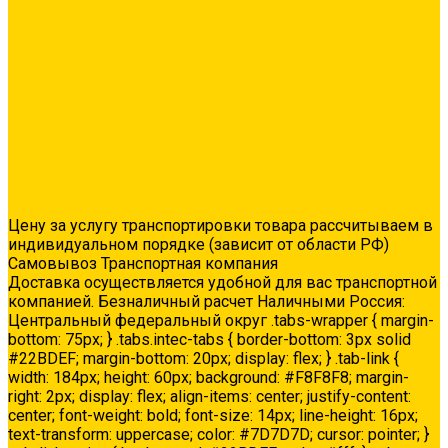
Ремонтные составы
Сетки строительные
Люки
Сухие строительные смеси
Тепло-, звукоизоляция
Укладка паркета
Акции
Услуги
Доставка
Колеровка
Доставка
Цену за услугу транспортировки товара рассчитываем в
индивидуальном порядке (зависит от области РФ)
Самовывоз Транспортная компания
Доставка осуществляется удобной для вас транспортной
компанией. Безналичный расчет Наличными Россия:
Центральный федеральный округ .tabs-wrapper { margin-
bottom: 75px; } .tabs.intec-tabs { border-bottom: 3px solid
#22BDEF; margin-bottom: 20px; display: flex; } .tab-link {
width: 184px; height: 60px; background: #F8F8F8; margin-
right: 2px; display: flex; align-items: center; justify-content:
center; font-weight: bold; font-size: 14px; line-height: 16px;
text-transform: uppercase; color: #7D7D7D; cursor: pointer; }