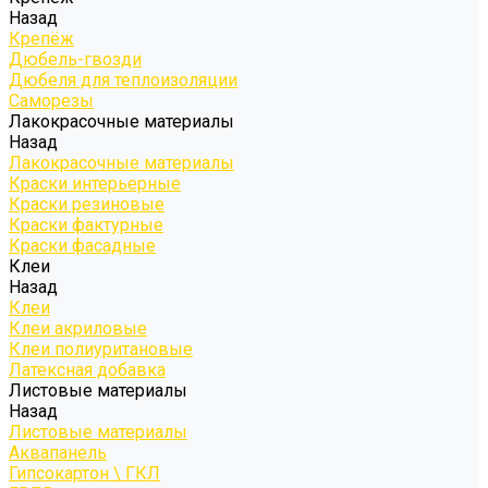
Назад
Крепёж
Дюбель-гвозди
Дюбеля для теплоизоляции
Саморезы
Лакокрасочные материалы
Назад
Лакокрасочные материалы
Краски интерьерные
Краски резиновые
Краски фактурные
Краски фасадные
Клеи
Назад
Клеи
Клеи акриловые
Клеи полиуритановые
Латексная добавка
Листовые материалы
Назад
Листовые материалы
Аквапанель
Гипсокартон \ ГКЛ