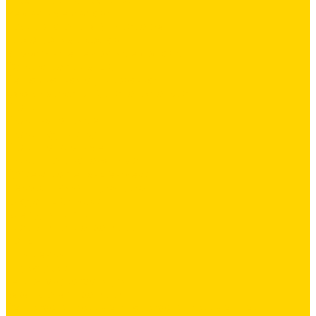
Ремонтные составы
Подливного типа \ Анкеровка
Тиксотропный состав
Эпоксидные ремонтные составы
Сетки строительные
Сетка сварная оцинкованная
Фасадные сетки \ Щелочистойкие
Люки
Люки напольные
Люки под плитку
Люки потолочные
Люки противопожарные
Сухие строительные смеси
Декоративная штукатурка
Кладочные смеси
Клей для плитки
Клей для теплоизоляции
Полы
Шпатлевка
Штукатурки
Тепло-, звукоизоляция
Базальтовая изоляция
Ветроизоляционные и пароизоляционные плёнки