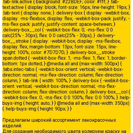
.tab-link.active { background: #22BDEF; color: #fff; } .tab-
text.active { display: block; font-size: 16px; line-height: 19px; }
.tab-text { display: none; } .delivery-box { display: -webkit-box;
display: -ms-flexbox; display: flex; -webkit-box-pack: justify; -
ms-flex-pack: justify; justify-content: space-between; }
.delivery-box__col { -webkit-box-flex: 0; -ms-flex: 0 0
calc(25% - 30px); flex: 0 0 calc(25% - 30px); } .delivery-
box__stroke { display: -webkit-box; display: -ms-flexbox;
display: flex; margin-bottom: 15px; font-size: 15px; line-
height: 100%; color: #7D7D7D; } .delivery-box__stroke
span.dotted { -webkit-box-flex: 1; -ms-flex: 1; flex: 1; border-
bottom: 1px dotted; } @media all and (max-width: 500px) {
.tabs.intec-tabs { -webkit-box-orient: vertical; -webkit-box-
direction: normal; -ms-flex-direction: column; flex-direction:
column; } .tab-link { width: 100%; } .delivery-box { -webkit-box-
orient: vertical; -webkit-box-direction: normal; -ms-flex-
direction: column; flex-direction: column; } .delivery-box__col {
-webkit-box-flex: 0; -ms-flex: 0 0 100%; flex: 0 0 100%; } .help-
buys-img { height: auto; } } @media all and (max-width: 350px)
{ .help-buys-img { height: 90px; } }
Колеровка
Предлагаем широкий ассортимент лакокрасочных
изделий.
Для создания необходимого цвета колеруем краску на