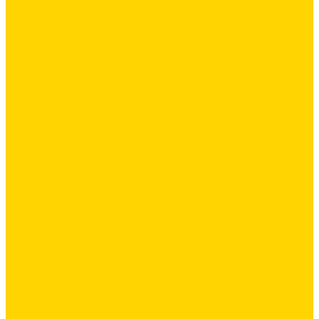
Латексная добавка
Листовые материалы
Аквапанель
Гипсокартон \ ГКЛ
ГВЛВ
Обои
Стеклохолст / Паутинка
Герметики
Герметики для OSB
Герметики для бетонных полов
Герметики для дерева
Герметики для кровли
Герметики для межпанельных швов
Герметики для монтажа оконных конструкций
Герметики специального назначения
Герметики для паркета
Герметики универсальные
Герметики санитарные
Герметики силиконовые
Клей-герметики «жидкие гвозди»
Промышленный пол
Промышленные и декоративные напольные покрытия
Топинги - упрочнители для бетонных полов
Упрочняющие пропитки