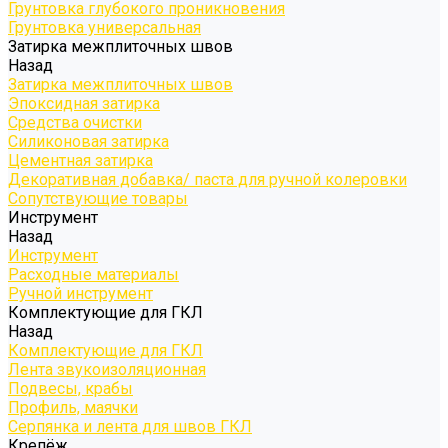
Грунтовка глубокого проникновения
Грунтовка универсальная
Затирка межплиточных швов
Назад
Затирка межплиточных швов
Эпоксидная затирка
Средства очистки
Силиконовая затирка
Цементная затирка
Декоративная добавка/ паста для ручной колеровки
Сопутствующие товары
Инструмент
Назад
Инструмент
Расходные материалы
Ручной инструмент
Комплектующие для ГКЛ
Назад
Комплектующие для ГКЛ
Лента звукоизоляционная
Подвесы, крабы
Профиль, маячки
Серпянка и лента для швов ГКЛ
Крепёж