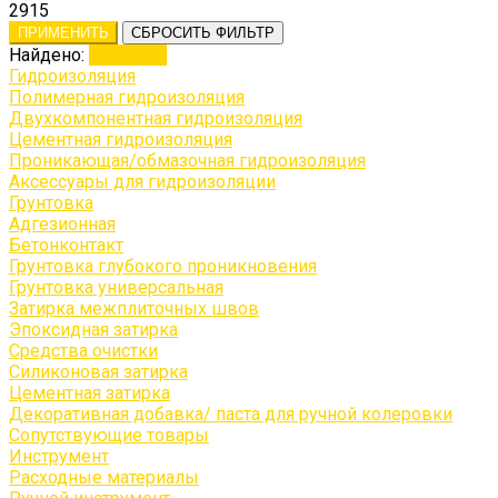
2915
ПРИМЕНИТЬ
СБРОСИТЬ ФИЛЬТР
Найдено:
Показать
Гидроизоляция
Полимерная гидроизоляция
Двухкомпонентная гидроизоляция
Цементная гидроизоляция
Проникающая/обмазочная гидроизоляция
Аксессуары для гидроизоляции
Грунтовка
Адгезионная
Бетонконтакт
Грунтовка глубокого проникновения
Грунтовка универсальная
Затирка межплиточных швов
Эпоксидная затирка
Средства очистки
Силиконовая затирка
Цементная затирка
Декоративная добавка/ паста для ручной колеровки
Сопутствующие товары
Инструмент
Расходные материалы