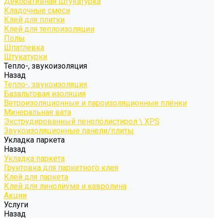
Декоративная штукатурка
Кладочные смеси
Клей для плитки
Клей для теплоизоляции
Полы
Шпатлевка
Штукатурки
Тепло-, звукоизоляция
Назад
Тепло-, звукоизоляция
Базальтовая изоляция
Ветроизоляционные и пароизоляционные плёнки
Минеральная вата
Экструдированный пенополистирол \ XPS
Звукоизоляционные панели/плиты
Укладка паркета
Назад
Укладка паркета
Грунтовка для паркетного клея
Клей для паркета
Клей для линолиума и кавролина
Акции
Услуги
Назад