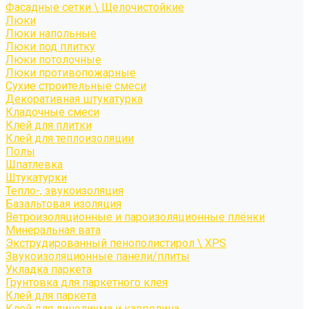
Фасадные сетки \ Щелочистойкие
Люки
Люки напольные
Люки под плитку
Люки потолочные
Люки противопожарные
Сухие строительные смеси
Декоративная штукатурка
Кладочные смеси
Клей для плитки
Клей для теплоизоляции
Полы
Шпатлевка
Штукатурки
Тепло-, звукоизоляция
Базальтовая изоляция
Ветроизоляционные и пароизоляционные плёнки
Минеральная вата
Экструдированный пенополистирол \ XPS
Звукоизоляционные панели/плиты
Укладка паркета
Грунтовка для паркетного клея
Клей для паркета
Клей для линолиума и кавролина