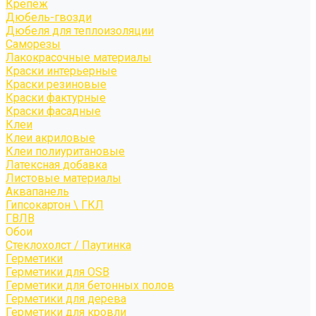
Крепёж
Дюбель-гвозди
Дюбеля для теплоизоляции
Саморезы
Лакокрасочные материалы
Краски интерьерные
Краски резиновые
Краски фактурные
Краски фасадные
Клеи
Клеи акриловые
Клеи полиуритановые
Латексная добавка
Листовые материалы
Аквапанель
Гипсокартон \ ГКЛ
ГВЛВ
Обои
Стеклохолст / Паутинка
Герметики
Герметики для OSB
Герметики для бетонных полов
Герметики для дерева
Герметики для кровли