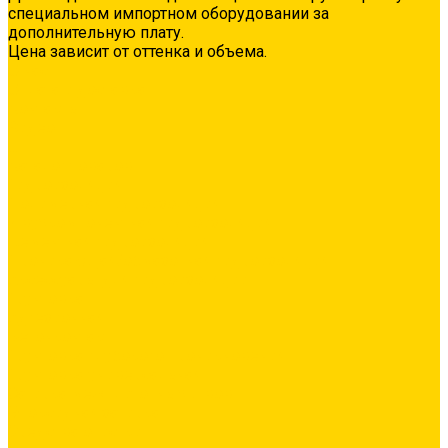
специальном импортном оборудовании за
дополнительную плату.
Цена зависит от оттенка и объема.
О нас
Оплата и доставка
Контакты
Видео
...
Каталог товаров
Гидроизоляция
Полимерная гидроизоляция
Двухкомпонентная гидроизоляция
Цементная гидроизоляция
Проникающая/обмазочная гидроизоляция
Аксессуары для гидроизоляции
Грунтовка
Адгезионная
Бетонконтакт
Грунтовка глубокого проникновения
Грунтовка универсальная
Затирка межплиточных швов
Эпоксидная затирка
Средства очистки