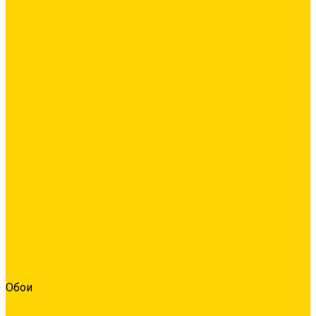
Латексная добавка
Листовые материалы
Обои
Герметики
Промышленный пол
Ремонтные составы
Сетки строительные
Люки
Сухие строительные смеси
Тепло-, звукоизоляция
Укладка паркета
Гидроизоляция
Грунтовка
Затирка межплиточных швов
Инструмент
Комплектующие для ГКЛ
Крепёж
Лакокрасочные материалы
Клеи
Латексная добавка
Листовые материалы
Обои
Герметики
Промышленный пол