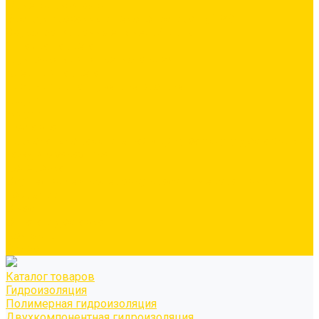
Минеральная вата
Экструдированный пенополистирол \ XPS
Звукоизоляционные панели/плиты
Укладка паркета
Грунтовка для паркетного клея
Клей для паркета
Клей для линолиума и кавролина
Акции
Услуги
Доставка
Персонально рассчитываем цену за услугу доставки для
каждого заказчика
Колеровка
Осуществляем колеровку красок и декоративных
покрытий
О нас
Оплата и доставка
Контакты
Видео
Каталог товаров
Гидроизоляция
Полимерная гидроизоляция
Двухкомпонентная гидроизоляция