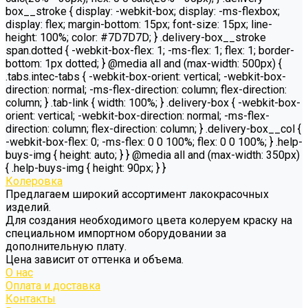
box__stroke { display: -webkit-box; display: -ms-flexbox;
display: flex; margin-bottom: 15px; font-size: 15px; line-
height: 100%; color: #7D7D7D; } .delivery-box__stroke
span.dotted { -webkit-box-flex: 1; -ms-flex: 1; flex: 1; border-
bottom: 1px dotted; } @media all and (max-width: 500px) {
.tabs.intec-tabs { -webkit-box-orient: vertical; -webkit-box-
direction: normal; -ms-flex-direction: column; flex-direction:
column; } .tab-link { width: 100%; } .delivery-box { -webkit-box-
orient: vertical; -webkit-box-direction: normal; -ms-flex-
direction: column; flex-direction: column; } .delivery-box__col {
-webkit-box-flex: 0; -ms-flex: 0 0 100%; flex: 0 0 100%; } .help-
buys-img { height: auto; } } @media all and (max-width: 350px)
{ .help-buys-img { height: 90px; } }
Колеровка
Предлагаем широкий ассортимент лакокрасочных
изделий.
Для создания необходимого цвета колеруем краску на
специальном импортном оборудовании за
дополнительную плату.
Цена зависит от оттенка и объема.
О нас
Оплата и доставка
Контакты