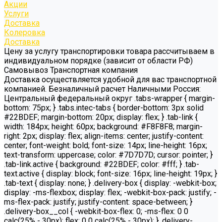
Акции
Услуги
Доставка
Колеровка
Доставка
Цену за услугу транспортировки товара рассчитываем в
индивидуальном порядке (зависит от области РФ)
Самовывоз Транспортная компания
Доставка осуществляется удобной для вас транспортной
компанией. Безналичный расчет Наличными Россия:
Центральный федеральный округ .tabs-wrapper { margin-
bottom: 75px; } .tabs.intec-tabs { border-bottom: 3px solid
#22BDEF; margin-bottom: 20px; display: flex; } .tab-link {
width: 184px; height: 60px; background: #F8F8F8; margin-
right: 2px; display: flex; align-items: center; justify-content:
center; font-weight: bold; font-size: 14px; line-height: 16px;
text-transform: uppercase; color: #7D7D7D; cursor: pointer; }
.tab-link.active { background: #22BDEF; color: #fff; } .tab-
text.active { display: block; font-size: 16px; line-height: 19px; }
.tab-text { display: none; } .delivery-box { display: -webkit-box;
display: -ms-flexbox; display: flex; -webkit-box-pack: justify; -
ms-flex-pack: justify; justify-content: space-between; }
.delivery-box__col { -webkit-box-flex: 0; -ms-flex: 0 0
calc(25% - 30px); flex: 0 0 calc(25% - 30px); } .delivery-