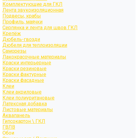
Комплектующие для ГКЛ
Лента звукоизоляционная
Подвесы, крабы
Профиль, маячки
Серпянка и лента для швов ГКЛ
Крепёж
Дюбель-гвозди
Дюбеля для теплоизоляции
Саморезы
Лакокрасочные материалы
Краски интерьерные
Краски резиновые
Краски фактурные
Краски фасадные
Клеи
Клеи акриловые
Клеи полиуритановые
Латексная добавка
Листовые материалы
Аквапанель
Гипсокартон \ ГКЛ
ГВЛВ
Обои