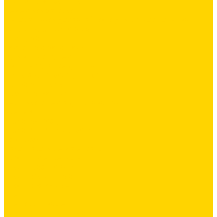
Силиконовая затирка
Цементная затирка
Декоративная добавка/ паста для ручной колеровки
Сопутствующие товары
Инструмент
Расходные материалы
Ручной инструмент
Комплектующие для ГКЛ
Лента звукоизоляционная
Подвесы, крабы
Профиль, маячки
Серпянка и лента для швов ГКЛ
Крепёж
Дюбель-гвозди
Дюбеля для теплоизоляции
Саморезы
Лакокрасочные материалы
Краски интерьерные
Краски резиновые
Краски фактурные
Краски фасадные
Клеи
Клеи акриловые
Клеи полиуритановые