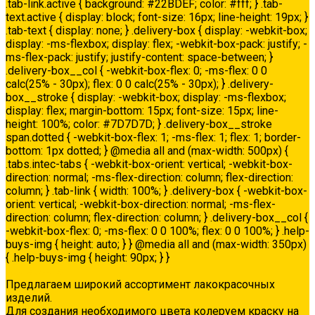
.tab-link.active { background: #22BDEF; color: #fff; } .tab-
text.active { display: block; font-size: 16px; line-height: 19px; }
.tab-text { display: none; } .delivery-box { display: -webkit-box;
display: -ms-flexbox; display: flex; -webkit-box-pack: justify; -
ms-flex-pack: justify; justify-content: space-between; }
.delivery-box__col { -webkit-box-flex: 0; -ms-flex: 0 0
calc(25% - 30px); flex: 0 0 calc(25% - 30px); } .delivery-
box__stroke { display: -webkit-box; display: -ms-flexbox;
display: flex; margin-bottom: 15px; font-size: 15px; line-
height: 100%; color: #7D7D7D; } .delivery-box__stroke
span.dotted { -webkit-box-flex: 1; -ms-flex: 1; flex: 1; border-
bottom: 1px dotted; } @media all and (max-width: 500px) {
.tabs.intec-tabs { -webkit-box-orient: vertical; -webkit-box-
direction: normal; -ms-flex-direction: column; flex-direction:
column; } .tab-link { width: 100%; } .delivery-box { -webkit-box-
orient: vertical; -webkit-box-direction: normal; -ms-flex-
direction: column; flex-direction: column; } .delivery-box__col {
-webkit-box-flex: 0; -ms-flex: 0 0 100%; flex: 0 0 100%; } .help-
buys-img { height: auto; } } @media all and (max-width: 350px)
{ .help-buys-img { height: 90px; } }
Колеровка
Предлагаем широкий ассортимент лакокрасочных
изделий.
Для создания необходимого цвета колеруем краску на