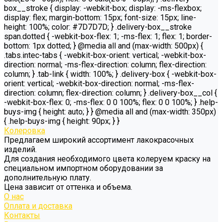
box__stroke { display: -webkit-box; display: -ms-flexbox;
display: flex; margin-bottom: 15px; font-size: 15px; line-
height: 100%; color: #7D7D7D; } .delivery-box__stroke
span.dotted { -webkit-box-flex: 1; -ms-flex: 1; flex: 1; border-
bottom: 1px dotted; } @media all and (max-width: 500px) {
.tabs.intec-tabs { -webkit-box-orient: vertical; -webkit-box-
direction: normal; -ms-flex-direction: column; flex-direction:
column; } .tab-link { width: 100%; } .delivery-box { -webkit-box-
orient: vertical; -webkit-box-direction: normal; -ms-flex-
direction: column; flex-direction: column; } .delivery-box__col {
-webkit-box-flex: 0; -ms-flex: 0 0 100%; flex: 0 0 100%; } .help-
buys-img { height: auto; } } @media all and (max-width: 350px)
{ .help-buys-img { height: 90px; } }
Колеровка
Предлагаем широкий ассортимент лакокрасочных
изделий.
Для создания необходимого цвета колеруем краску на
специальном импортном оборудовании за
дополнительную плату.
Цена зависит от оттенка и объема.
О нас
Оплата и доставка
Контакты