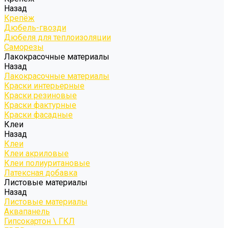
Назад
Крепёж
Дюбель-гвозди
Дюбеля для теплоизоляции
Саморезы
Лакокрасочные материалы
Назад
Лакокрасочные материалы
Краски интерьерные
Краски резиновые
Краски фактурные
Краски фасадные
Клеи
Назад
Клеи
Клеи акриловые
Клеи полиуритановые
Латексная добавка
Листовые материалы
Назад
Листовые материалы
Аквапанель
Гипсокартон \ ГКЛ