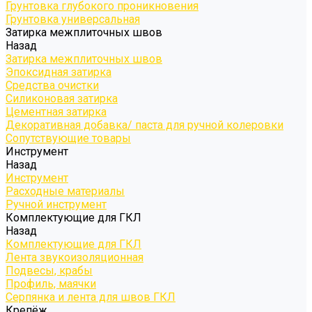
Грунтовка глубокого проникновения
Грунтовка универсальная
Затирка межплиточных швов
Назад
Затирка межплиточных швов
Эпоксидная затирка
Средства очистки
Силиконовая затирка
Цементная затирка
Декоративная добавка/ паста для ручной колеровки
Сопутствующие товары
Инструмент
Назад
Инструмент
Расходные материалы
Ручной инструмент
Комплектующие для ГКЛ
Назад
Комплектующие для ГКЛ
Лента звукоизоляционная
Подвесы, крабы
Профиль, маячки
Серпянка и лента для швов ГКЛ
Крепёж