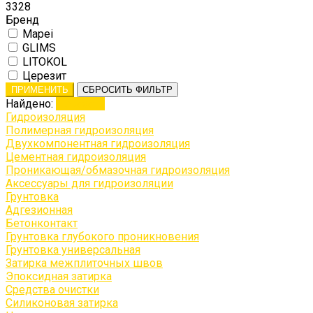
3328
Бренд
Mapei
GLIMS
LITOKOL
Церезит
ПРИМЕНИТЬ
СБРОСИТЬ ФИЛЬТР
Найдено:
Показать
Гидроизоляция
Полимерная гидроизоляция
Двухкомпонентная гидроизоляция
Цементная гидроизоляция
Проникающая/обмазочная гидроизоляция
Аксессуары для гидроизоляции
Грунтовка
Адгезионная
Бетонконтакт
Грунтовка глубокого проникновения
Грунтовка универсальная
Затирка межплиточных швов
Эпоксидная затирка
Средства очистки
Силиконовая затирка