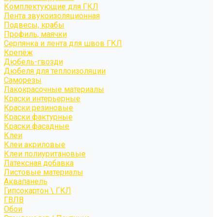
Комплектующие для ГКЛ
Лента звукоизоляционная
Подвесы, крабы
Профиль, маячки
Серпянка и лента для швов ГКЛ
Крепёж
Дюбель-гвозди
Дюбеля для теплоизоляции
Саморезы
Лакокрасочные материалы
Краски интерьерные
Краски резиновые
Краски фактурные
Краски фасадные
Клеи
Клеи акриловые
Клеи полиуритановые
Латексная добавка
Листовые материалы
Аквапанель
Гипсокартон \ ГКЛ
ГВЛВ
Обои