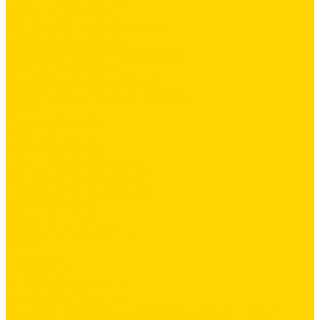
Ремонтные составы
Подливного типа \ Анкеровка
Тиксотропный состав
Эпоксидные ремонтные составы
Сетки строительные
Сетка сварная оцинкованная
Фасадные сетки \ Щелочистойкие
Люки
Люки напольные
Люки под плитку
Люки потолочные
Люки противопожарные
Сухие строительные смеси
Декоративная штукатурка
Кладочные смеси
Клей для плитки
Клей для теплоизоляции
Полы
Шпатлевка
Штукатурки
Тепло-, звукоизоляция
Базальтовая изоляция
Ветроизоляционные и пароизоляционные плёнки