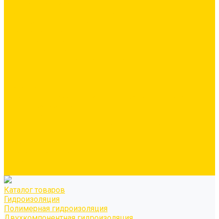
Минеральная вата
Экструдированный пенополистирол \ XPS
Звукоизоляционные панели/плиты
Укладка паркета
Грунтовка для паркетного клея
Клей для паркета
Клей для линолиума и кавролина
Акции
Услуги
Доставка
Персонально рассчитываем цену за услугу доставки для
каждого заказчика
Колеровка
Осуществляем колеровку красок и декоративных
покрытий
О нас
Оплата и доставка
Контакты
Видео
Каталог товаров
Гидроизоляция
Полимерная гидроизоляция
Двухкомпонентная гидроизоляция