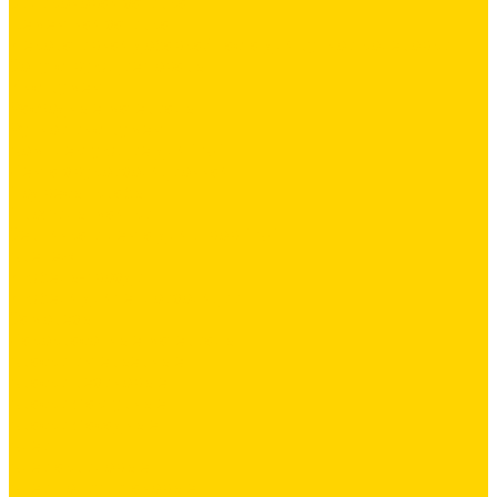
Силиконовая затирка
Цементная затирка
Декоративная добавка/ паста для ручной колеровки
Сопутствующие товары
Инструмент
Расходные материалы
Ручной инструмент
Комплектующие для ГКЛ
Лента звукоизоляционная
Подвесы, крабы
Профиль, маячки
Серпянка и лента для швов ГКЛ
Крепёж
Дюбель-гвозди
Дюбеля для теплоизоляции
Саморезы
Лакокрасочные материалы
Краски интерьерные
Краски резиновые
Краски фактурные
Краски фасадные
Клеи
Клеи акриловые
Клеи полиуритановые