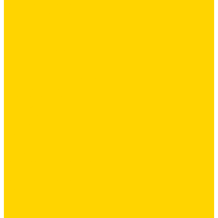
Латексная добавка
Листовые материалы
Обои
Герметики
Промышленный пол
Ремонтные составы
Сетки строительные
Люки
Сухие строительные смеси
Тепло-, звукоизоляция
Укладка паркета
Гидроизоляция
Грунтовка
Затирка межплиточных швов
Инструмент
Комплектующие для ГКЛ
Крепёж
Лакокрасочные материалы
Клеи
Латексная добавка
Листовые материалы
Обои
Герметики
Промышленный пол