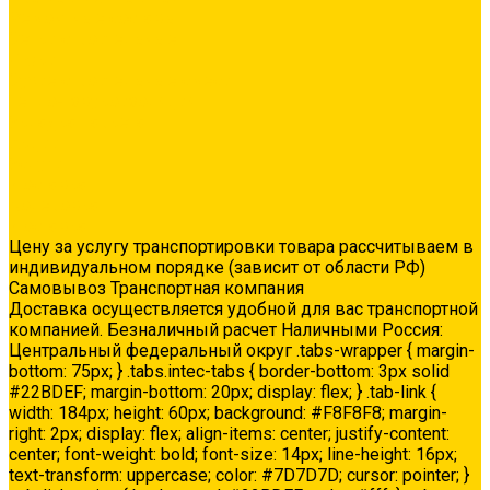
Ремонтные составы
Сетки строительные
Люки
Сухие строительные смеси
Тепло-, звукоизоляция
Укладка паркета
Акции
Услуги
Доставка
Колеровка
Доставка
Цену за услугу транспортировки товара рассчитываем в
индивидуальном порядке (зависит от области РФ)
Самовывоз Транспортная компания
Доставка осуществляется удобной для вас транспортной
компанией. Безналичный расчет Наличными Россия:
Центральный федеральный округ .tabs-wrapper { margin-
bottom: 75px; } .tabs.intec-tabs { border-bottom: 3px solid
#22BDEF; margin-bottom: 20px; display: flex; } .tab-link {
width: 184px; height: 60px; background: #F8F8F8; margin-
right: 2px; display: flex; align-items: center; justify-content:
center; font-weight: bold; font-size: 14px; line-height: 16px;
text-transform: uppercase; color: #7D7D7D; cursor: pointer; }