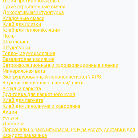
Люки противопожарные
Сухие строительные смеси
Декоративная штукатурка
Кладочные смеси
Клей для плитки
Клей для теплоизоляции
Полы
Шпатлевка
Штукатурки
Тепло-, звукоизоляция
Базальтовая изоляция
Ветроизоляционные и пароизоляционные плёнки
Минеральная вата
Экструдированный пенополистирол \ XPS
Звукоизоляционные панели/плиты
Укладка паркета
Грунтовка для паркетного клея
Клей для паркета
Клей для линолиума и кавролина
Акции
Услуги
Доставка
Персонально рассчитываем цену за услугу доставки для
каждого заказчика