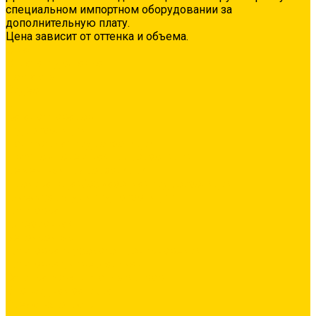
специальном импортном оборудовании за
дополнительную плату.
Цена зависит от оттенка и объема.
О нас
Оплата и доставка
Контакты
Видео
...
Каталог товаров
Гидроизоляция
Полимерная гидроизоляция
Двухкомпонентная гидроизоляция
Цементная гидроизоляция
Проникающая/обмазочная гидроизоляция
Аксессуары для гидроизоляции
Грунтовка
Адгезионная
Бетонконтакт
Грунтовка глубокого проникновения
Грунтовка универсальная
Затирка межплиточных швов
Эпоксидная затирка
Средства очистки