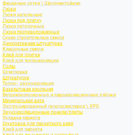
Фасадные сетки \ Щелочистойкие
Люки
Люки напольные
Люки под плитку
Люки потолочные
Люки противопожарные
Сухие строительные смеси
Декоративная штукатурка
Кладочные смеси
Клей для плитки
Клей для теплоизоляции
Полы
Шпатлевка
Штукатурки
Тепло-, звукоизоляция
Базальтовая изоляция
Ветроизоляционные и пароизоляционные плёнки
Минеральная вата
Экструдированный пенополистирол \ XPS
Звукоизоляционные панели/плиты
Укладка паркета
Грунтовка для паркетного клея
Клей для паркета
Клей для линолиума и кавролина