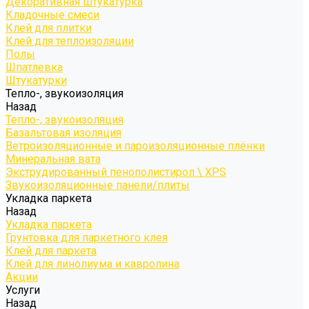
Декоративная штукатурка
Кладочные смеси
Клей для плитки
Клей для теплоизоляции
Полы
Шпатлевка
Штукатурки
Тепло-, звукоизоляция
Назад
Тепло-, звукоизоляция
Базальтовая изоляция
Ветроизоляционные и пароизоляционные плёнки
Минеральная вата
Экструдированный пенополистирол \ XPS
Звукоизоляционные панели/плиты
Укладка паркета
Назад
Укладка паркета
Грунтовка для паркетного клея
Клей для паркета
Клей для линолиума и кавролина
Акции
Услуги
Назад