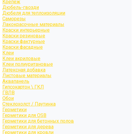
Крепёж
Дюбель-гвозди
Дюбеля для теплоизоляции
Саморезы
Лакокрасочные материалы
Краски интерьерные
Краски резиновые
Краски фактурные
Краски фасадные
Клеи
Клеи акриловые
Клеи полиуритановые
Латексная добавка
Листовые материалы
Аквапанель
Гипсокартон \ ГКЛ
ГВЛВ
Обои
Стеклохолст / Паутинка
Герметики
Герметики для OSB
Герметики для бетонных полов
Герметики для дерева
Герметики для кровли