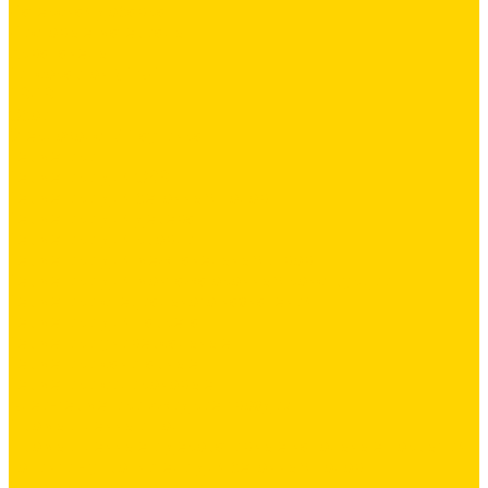
Латексная добавка
Листовые материалы
Аквапанель
Гипсокартон \ ГКЛ
ГВЛВ
Обои
Стеклохолст / Паутинка
Герметики
Герметики для OSB
Герметики для бетонных полов
Герметики для дерева
Герметики для кровли
Герметики для межпанельных швов
Герметики для монтажа оконных конструкций
Герметики специального назначения
Герметики для паркета
Герметики универсальные
Герметики санитарные
Герметики силиконовые
Клей-герметики «жидкие гвозди»
Промышленный пол
Промышленные и декоративные напольные покрытия
Топинги - упрочнители для бетонных полов
Упрочняющие пропитки