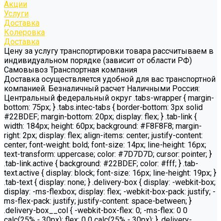
Акции
Услуги
Доставка
Колеровка
Доставка
Цену за услугу транспортировки товара рассчитываем в
индивидуальном порядке (зависит от области РФ)
Самовывоз Транспортная компания
Доставка осуществляется удобной для вас транспортной
компанией. Безналичный расчет Наличными Россия:
Центральный федеральный округ .tabs-wrapper { margin-
bottom: 75px; } .tabs.intec-tabs { border-bottom: 3px solid
#22BDEF; margin-bottom: 20px; display: flex; } .tab-link {
width: 184px; height: 60px; background: #F8F8F8; margin-
right: 2px; display: flex; align-items: center; justify-content:
center; font-weight: bold; font-size: 14px; line-height: 16px;
text-transform: uppercase; color: #7D7D7D; cursor: pointer; }
.tab-link.active { background: #22BDEF; color: #fff; } .tab-
text.active { display: block; font-size: 16px; line-height: 19px; }
.tab-text { display: none; } .delivery-box { display: -webkit-box;
display: -ms-flexbox; display: flex; -webkit-box-pack: justify; -
ms-flex-pack: justify; justify-content: space-between; }
.delivery-box__col { -webkit-box-flex: 0; -ms-flex: 0 0
calc(25% - 30px); flex: 0 0 calc(25% - 30px); } .delivery-