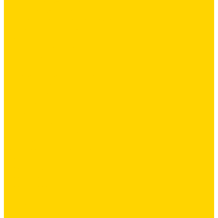
Силиконовая затирка
Цементная затирка
Декоративная добавка/ паста для ручной колеровки
Сопутствующие товары
Инструмент
Расходные материалы
Ручной инструмент
Комплектующие для ГКЛ
Лента звукоизоляционная
Подвесы, крабы
Профиль, маячки
Серпянка и лента для швов ГКЛ
Крепёж
Дюбель-гвозди
Дюбеля для теплоизоляции
Саморезы
Лакокрасочные материалы
Краски интерьерные
Краски резиновые
Краски фактурные
Краски фасадные
Клеи
Клеи акриловые
Клеи полиуритановые