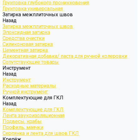
Грунтовка глубокого проникновения
Грунтовка универсальная
Затирка межплиточных швов
Назад
Затирка межплиточных швов
Эпоксидная затирка
Средства очистки
Силиконовая затирка
Цементная затирка
Декоративная добавка/ паста для ручной колеровки
Сопутствующие товары
Инструмент
Назад
Инструмент
Расходные материалы
Ручной инструмент
Комплектующие для ГКЛ
Назад
Комплектующие для ГКЛ
Лента звукоизоляционная
Подвесы, крабы
Профиль, маячки
Серпянка и лента для швов ГКЛ
Крепёж