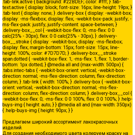
.tab-link.active { background: #22BDEF; color: #fff; } .tab-
text.active { display: block; font-size: 16px; line-height: 19px; }
.tab-text { display: none; } .delivery-box { display: -webkit-box;
display: -ms-flexbox; display: flex; -webkit-box-pack: justify; -
ms-flex-pack: justify; justify-content: space-between; }
.delivery-box__col { -webkit-box-flex: 0; -ms-flex: 0 0
calc(25% - 30px); flex: 0 0 calc(25% - 30px); } .delivery-
box__stroke { display: -webkit-box; display: -ms-flexbox;
display: flex; margin-bottom: 15px; font-size: 15px; line-
height: 100%; color: #7D7D7D; } .delivery-box__stroke
span.dotted { -webkit-box-flex: 1; -ms-flex: 1; flex: 1; border-
bottom: 1px dotted; } @media all and (max-width: 500px) {
.tabs.intec-tabs { -webkit-box-orient: vertical; -webkit-box-
direction: normal; -ms-flex-direction: column; flex-direction:
column; } .tab-link { width: 100%; } .delivery-box { -webkit-box-
orient: vertical; -webkit-box-direction: normal; -ms-flex-
direction: column; flex-direction: column; } .delivery-box__col {
-webkit-box-flex: 0; -ms-flex: 0 0 100%; flex: 0 0 100%; } .help-
buys-img { height: auto; } } @media all and (max-width: 350px)
{ .help-buys-img { height: 90px; } }
Колеровка
Предлагаем широкий ассортимент лакокрасочных
изделий.
Для создания необходимого цвета колеруем краску на