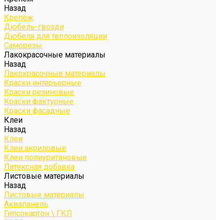
Назад
Крепёж
Дюбель-гвозди
Дюбеля для теплоизоляции
Саморезы
Лакокрасочные материалы
Назад
Лакокрасочные материалы
Краски интерьерные
Краски резиновые
Краски фактурные
Краски фасадные
Клеи
Назад
Клеи
Клеи акриловые
Клеи полиуритановые
Латексная добавка
Листовые материалы
Назад
Листовые материалы
Аквапанель
Гипсокартон \ ГКЛ