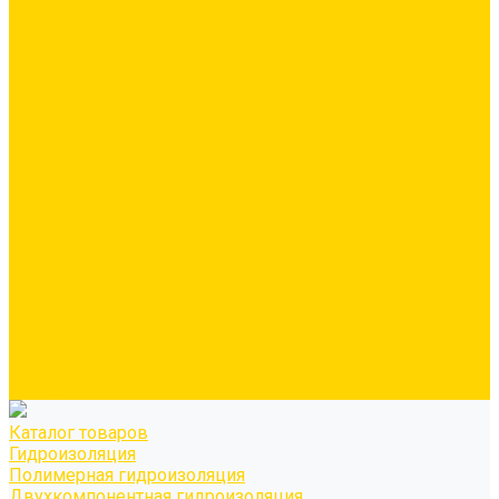
Минеральная вата
Экструдированный пенополистирол \ XPS
Звукоизоляционные панели/плиты
Укладка паркета
Грунтовка для паркетного клея
Клей для паркета
Клей для линолиума и кавролина
Акции
Услуги
Доставка
Персонально рассчитываем цену за услугу доставки для
каждого заказчика
Колеровка
Осуществляем колеровку красок и декоративных
покрытий
О нас
Оплата и доставка
Контакты
Видео
Каталог товаров
Гидроизоляция
Полимерная гидроизоляция
Двухкомпонентная гидроизоляция