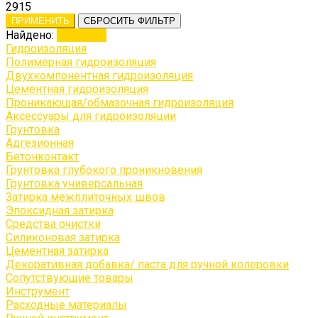
2915
ПРИМЕНИТЬ
СБРОСИТЬ ФИЛЬТР
Найдено:
Показать
Гидроизоляция
Полимерная гидроизоляция
Двухкомпонентная гидроизоляция
Цементная гидроизоляция
Проникающая/обмазочная гидроизоляция
Аксессуары для гидроизоляции
Грунтовка
Адгезионная
Бетонконтакт
Грунтовка глубокого проникновения
Грунтовка универсальная
Затирка межплиточных швов
Эпоксидная затирка
Средства очистки
Силиконовая затирка
Цементная затирка
Декоративная добавка/ паста для ручной колеровки
Сопутствующие товары
Инструмент
Расходные материалы