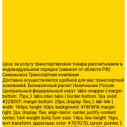
Ремонтные составы
Сетки строительные
Люки
Сухие строительные смеси
Тепло-, звукоизоляция
Укладка паркета
Акции
Услуги
Доставка
Колеровка
Доставка
Цену за услугу транспортировки товара рассчитываем в
индивидуальном порядке (зависит от области РФ)
Самовывоз Транспортная компания
Доставка осуществляется удобной для вас транспортной
компанией. Безналичный расчет Наличными Россия:
Центральный федеральный округ .tabs-wrapper { margin-
bottom: 75px; } .tabs.intec-tabs { border-bottom: 3px solid
#22BDEF; margin-bottom: 20px; display: flex; } .tab-link {
width: 184px; height: 60px; background: #F8F8F8; margin-
right: 2px; display: flex; align-items: center; justify-content:
center; font-weight: bold; font-size: 14px; line-height: 16px;
text-transform: uppercase; color: #7D7D7D; cursor: pointer; }