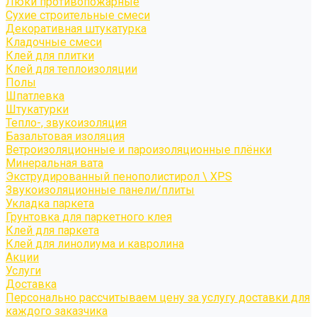
Люки противопожарные
Сухие строительные смеси
Декоративная штукатурка
Кладочные смеси
Клей для плитки
Клей для теплоизоляции
Полы
Шпатлевка
Штукатурки
Тепло-, звукоизоляция
Базальтовая изоляция
Ветроизоляционные и пароизоляционные плёнки
Минеральная вата
Экструдированный пенополистирол \ XPS
Звукоизоляционные панели/плиты
Укладка паркета
Грунтовка для паркетного клея
Клей для паркета
Клей для линолиума и кавролина
Акции
Услуги
Доставка
Персонально рассчитываем цену за услугу доставки для
каждого заказчика