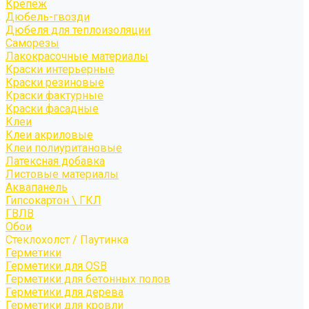
Крепёж
Дюбель-гвозди
Дюбеля для теплоизоляции
Саморезы
Лакокрасочные материалы
Краски интерьерные
Краски резиновые
Краски фактурные
Краски фасадные
Клеи
Клеи акриловые
Клеи полиуритановые
Латексная добавка
Листовые материалы
Аквапанель
Гипсокартон \ ГКЛ
ГВЛВ
Обои
Стеклохолст / Паутинка
Герметики
Герметики для OSB
Герметики для бетонных полов
Герметики для дерева
Герметики для кровли