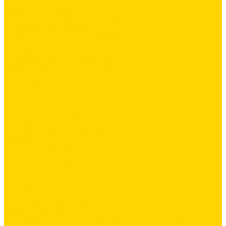
Ремонтные составы
Подливного типа \ Анкеровка
Тиксотропный состав
Эпоксидные ремонтные составы
Сетки строительные
Сетка сварная оцинкованная
Фасадные сетки \ Щелочистойкие
Люки
Люки напольные
Люки под плитку
Люки потолочные
Люки противопожарные
Сухие строительные смеси
Декоративная штукатурка
Кладочные смеси
Клей для плитки
Клей для теплоизоляции
Полы
Шпатлевка
Штукатурки
Тепло-, звукоизоляция
Базальтовая изоляция
Ветроизоляционные и пароизоляционные плёнки