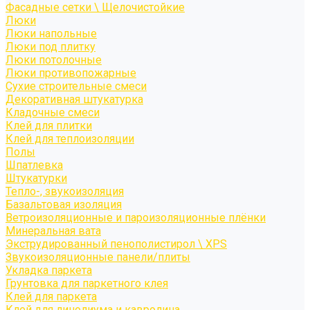
Фасадные сетки \ Щелочистойкие
Люки
Люки напольные
Люки под плитку
Люки потолочные
Люки противопожарные
Сухие строительные смеси
Декоративная штукатурка
Кладочные смеси
Клей для плитки
Клей для теплоизоляции
Полы
Шпатлевка
Штукатурки
Тепло-, звукоизоляция
Базальтовая изоляция
Ветроизоляционные и пароизоляционные плёнки
Минеральная вата
Экструдированный пенополистирол \ XPS
Звукоизоляционные панели/плиты
Укладка паркета
Грунтовка для паркетного клея
Клей для паркета
Клей для линолиума и кавролина