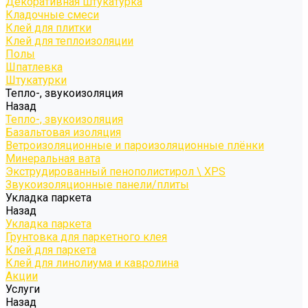
Декоративная штукатурка
Кладочные смеси
Клей для плитки
Клей для теплоизоляции
Полы
Шпатлевка
Штукатурки
Тепло-, звукоизоляция
Назад
Тепло-, звукоизоляция
Базальтовая изоляция
Ветроизоляционные и пароизоляционные плёнки
Минеральная вата
Экструдированный пенополистирол \ XPS
Звукоизоляционные панели/плиты
Укладка паркета
Назад
Укладка паркета
Грунтовка для паркетного клея
Клей для паркета
Клей для линолиума и кавролина
Акции
Услуги
Назад