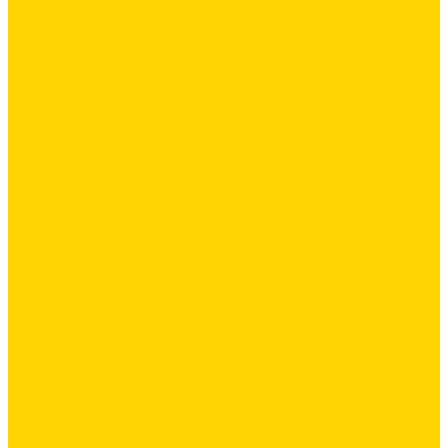
Латексная добавка
Листовые материалы
Аквапанель
Гипсокартон \ ГКЛ
ГВЛВ
Обои
Стеклохолст / Паутинка
Герметики
Герметики для OSB
Герметики для бетонных полов
Герметики для дерева
Герметики для кровли
Герметики для межпанельных швов
Герметики для монтажа оконных конструкций
Герметики специального назначения
Герметики для паркета
Герметики универсальные
Герметики санитарные
Герметики силиконовые
Клей-герметики «жидкие гвозди»
Промышленный пол
Промышленные и декоративные напольные покрытия
Топинги - упрочнители для бетонных полов
Упрочняющие пропитки