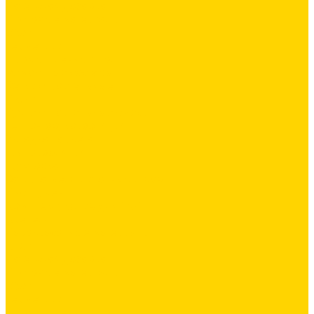
Латексная добавка
Листовые материалы
Обои
Герметики
Промышленный пол
Ремонтные составы
Сетки строительные
Люки
Сухие строительные смеси
Тепло-, звукоизоляция
Укладка паркета
Гидроизоляция
Грунтовка
Затирка межплиточных швов
Инструмент
Комплектующие для ГКЛ
Крепёж
Лакокрасочные материалы
Клеи
Латексная добавка
Листовые материалы
Обои
Герметики
Промышленный пол