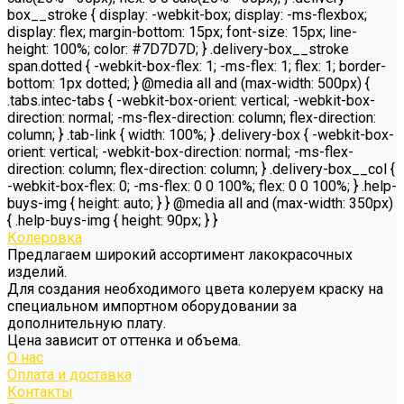
box__stroke { display: -webkit-box; display: -ms-flexbox;
display: flex; margin-bottom: 15px; font-size: 15px; line-
height: 100%; color: #7D7D7D; } .delivery-box__stroke
span.dotted { -webkit-box-flex: 1; -ms-flex: 1; flex: 1; border-
bottom: 1px dotted; } @media all and (max-width: 500px) {
.tabs.intec-tabs { -webkit-box-orient: vertical; -webkit-box-
direction: normal; -ms-flex-direction: column; flex-direction:
column; } .tab-link { width: 100%; } .delivery-box { -webkit-box-
orient: vertical; -webkit-box-direction: normal; -ms-flex-
direction: column; flex-direction: column; } .delivery-box__col {
-webkit-box-flex: 0; -ms-flex: 0 0 100%; flex: 0 0 100%; } .help-
buys-img { height: auto; } } @media all and (max-width: 350px)
{ .help-buys-img { height: 90px; } }
Колеровка
Предлагаем широкий ассортимент лакокрасочных
изделий.
Для создания необходимого цвета колеруем краску на
специальном импортном оборудовании за
дополнительную плату.
Цена зависит от оттенка и объема.
О нас
Оплата и доставка
Контакты