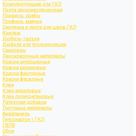
Комплектующие для ГКЛ
Лента звукоизоляционная
Подвесы, крабы
Профиль, маячки
Серпянка и лента для швов ГКЛ
Крепёж
Дюбель-гвозди
Дюбеля для теплоизоляции
Саморезы
Лакокрасочные материалы
Краски интерьерные
Краски резиновые
Краски фактурные
Краски фасадные
Клеи
Клеи акриловые
Клеи полиуритановые
Латексная добавка
Листовые материалы
Аквапанель
Гипсокартон \ ГКЛ
ГВЛВ
Обои