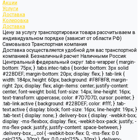
Акции
Услуги
Доставка
Колеровка
Доставка
Цену за услугу транспортировки товара рассчитываем в
индивидуальном порядке (зависит от области РФ)
Самовывоз Транспортная компания
Доставка осуществляется удобной для вас транспортной
компанией. Безналичный расчет Наличными Россия:
Центральный федеральный округ .tabs-wrapper { margin-
bottom: 75px; } .tabs.intec-tabs { border-bottom: 3px solid
#22BDEF; margin-bottom: 20px; display: flex; } .tab-link {
width: 184px; height: 60px; background: #F8F8F8; margin-
right: 2px; display: flex; align-items: center; justify-content:
center; font-weight: bold; font-size: 14px; line-height: 16px;
text-transform: uppercase; color: #7D7D7D; cursor: pointer; }
.tab-link.active { background: #22BDEF; color: #fff; } .tab-
text.active { display: block; font-size: 16px; line-height: 19px; }
.tab-text { display: none; } .delivery-box { display: -webkit-box;
display: -ms-flexbox; display: flex; -webkit-box-pack: justify; -
ms-flex-pack: justify; justify-content: space-between; }
.delivery-box__col { -webkit-box-flex: 0; -ms-flex: 0 0
calc(25% - 30px); flex: 0 0 calc(25% - 30px); } .delivery-