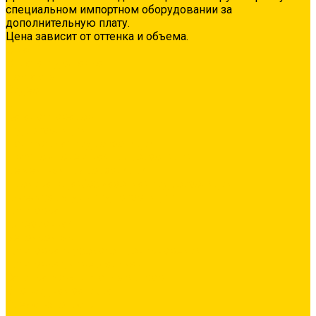
специальном импортном оборудовании за
дополнительную плату.
Цена зависит от оттенка и объема.
О нас
Оплата и доставка
Контакты
Видео
...
Каталог товаров
Гидроизоляция
Полимерная гидроизоляция
Двухкомпонентная гидроизоляция
Цементная гидроизоляция
Проникающая/обмазочная гидроизоляция
Аксессуары для гидроизоляции
Грунтовка
Адгезионная
Бетонконтакт
Грунтовка глубокого проникновения
Грунтовка универсальная
Затирка межплиточных швов
Эпоксидная затирка
Средства очистки