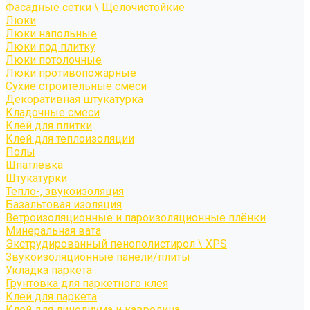
Фасадные сетки \ Щелочистойкие
Люки
Люки напольные
Люки под плитку
Люки потолочные
Люки противопожарные
Сухие строительные смеси
Декоративная штукатурка
Кладочные смеси
Клей для плитки
Клей для теплоизоляции
Полы
Шпатлевка
Штукатурки
Тепло-, звукоизоляция
Базальтовая изоляция
Ветроизоляционные и пароизоляционные плёнки
Минеральная вата
Экструдированный пенополистирол \ XPS
Звукоизоляционные панели/плиты
Укладка паркета
Грунтовка для паркетного клея
Клей для паркета
Клей для линолиума и кавролина