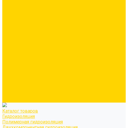
Минеральная вата
Экструдированный пенополистирол \ XPS
Звукоизоляционные панели/плиты
Укладка паркета
Грунтовка для паркетного клея
Клей для паркета
Клей для линолиума и кавролина
Акции
Услуги
Доставка
Персонально рассчитываем цену за услугу доставки для
каждого заказчика
Колеровка
Осуществляем колеровку красок и декоративных
покрытий
О нас
Оплата и доставка
Контакты
Видео
Каталог товаров
Гидроизоляция
Полимерная гидроизоляция
Двухкомпонентная гидроизоляция