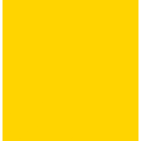
Ремонтные составы
Подливного типа \ Анкеровка
Тиксотропный состав
Эпоксидные ремонтные составы
Сетки строительные
Сетка сварная оцинкованная
Фасадные сетки \ Щелочистойкие
Люки
Люки напольные
Люки под плитку
Люки потолочные
Люки противопожарные
Сухие строительные смеси
Декоративная штукатурка
Кладочные смеси
Клей для плитки
Клей для теплоизоляции
Полы
Шпатлевка
Штукатурки
Тепло-, звукоизоляция
Базальтовая изоляция
Ветроизоляционные и пароизоляционные плёнки