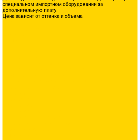
специальном импортном оборудовании за
дополнительную плату.
Цена зависит от оттенка и объема.
О нас
Оплата и доставка
Контакты
Видео
...
Каталог товаров
Гидроизоляция
Полимерная гидроизоляция
Двухкомпонентная гидроизоляция
Цементная гидроизоляция
Проникающая/обмазочная гидроизоляция
Аксессуары для гидроизоляции
Грунтовка
Адгезионная
Бетонконтакт
Грунтовка глубокого проникновения
Грунтовка универсальная
Затирка межплиточных швов
Эпоксидная затирка
Средства очистки