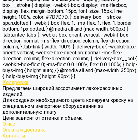
box__stroke { display: -webkit-box; display: -ms-flexbox;
display: flex; margin-bottom: 15px; font-size: 15px; line-
height: 100%; color: #7D7D7D; } .delivery-box__stroke
span.dotted { -webkit-box-flex: 1; -ms-flex: 1; flex: 1; border-
bottom: 1px dotted; } @media all and (max-width: 500px) {
.tabs.intec-tabs { -webkit-box-orient: vertical; -webkit-box-
direction: normal; -ms-flex-direction: column; flex-direction:
column; } .tab-link { width: 100%; } .delivery-box { -webkit-box-
orient: vertical; -webkit-box-direction: normal; -ms-flex-
direction: column; flex-direction: column; } .delivery-box__col {
-webkit-box-flex: 0; -ms-flex: 0 0 100%; flex: 0 0 100%; } .help-
buys-img { height: auto; } } @media all and (max-width: 350px)
{ .help-buys-img { height: 90px; } }
Колеровка
Предлагаем широкий ассортимент лакокрасочных
изделий.
Для создания необходимого цвета колеруем краску на
специальном импортном оборудовании за
дополнительную плату.
Цена зависит от оттенка и объема.
О нас
Оплата и доставка
Контакты