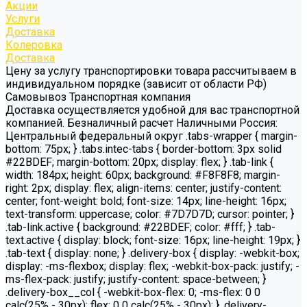
Акции
Услуги
Доставка
Колеровка
Доставка
Цену за услугу транспортировки товара рассчитываем в
индивидуальном порядке (зависит от области РФ)
Самовывоз Транспортная компания
Доставка осуществляется удобной для вас транспортной
компанией. Безналичный расчет Наличными Россия:
Центральный федеральный округ .tabs-wrapper { margin-
bottom: 75px; } .tabs.intec-tabs { border-bottom: 3px solid
#22BDEF; margin-bottom: 20px; display: flex; } .tab-link {
width: 184px; height: 60px; background: #F8F8F8; margin-
right: 2px; display: flex; align-items: center; justify-content:
center; font-weight: bold; font-size: 14px; line-height: 16px;
text-transform: uppercase; color: #7D7D7D; cursor: pointer; }
.tab-link.active { background: #22BDEF; color: #fff; } .tab-
text.active { display: block; font-size: 16px; line-height: 19px; }
.tab-text { display: none; } .delivery-box { display: -webkit-box;
display: -ms-flexbox; display: flex; -webkit-box-pack: justify; -
ms-flex-pack: justify; justify-content: space-between; }
.delivery-box__col { -webkit-box-flex: 0; -ms-flex: 0 0
calc(25% - 30px); flex: 0 0 calc(25% - 30px); } .delivery-