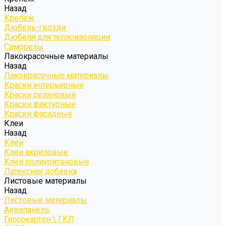
Назад
Крепёж
Дюбель-гвозди
Дюбеля для теплоизоляции
Саморезы
Лакокрасочные материалы
Назад
Лакокрасочные материалы
Краски интерьерные
Краски резиновые
Краски фактурные
Краски фасадные
Клеи
Назад
Клеи
Клеи акриловые
Клеи полиуритановые
Латексная добавка
Листовые материалы
Назад
Листовые материалы
Аквапанель
Гипсокартон \ ГКЛ