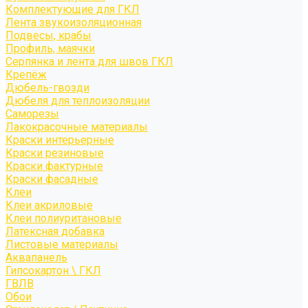
Комплектующие для ГКЛ
Лента звукоизоляционная
Подвесы, крабы
Профиль, маячки
Серпянка и лента для швов ГКЛ
Крепёж
Дюбель-гвозди
Дюбеля для теплоизоляции
Саморезы
Лакокрасочные материалы
Краски интерьерные
Краски резиновые
Краски фактурные
Краски фасадные
Клеи
Клеи акриловые
Клеи полиуритановые
Латексная добавка
Листовые материалы
Аквапанель
Гипсокартон \ ГКЛ
ГВЛВ
Обои