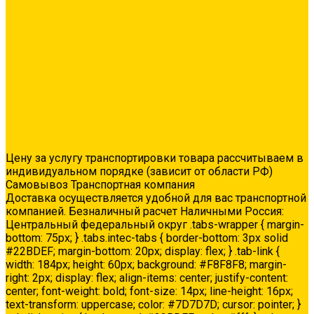
Ремонтные составы
Сетки строительные
Люки
Сухие строительные смеси
Тепло-, звукоизоляция
Укладка паркета
Акции
Услуги
Доставка
Колеровка
Доставка
Цену за услугу транспортировки товара рассчитываем в
индивидуальном порядке (зависит от области РФ)
Самовывоз Транспортная компания
Доставка осуществляется удобной для вас транспортной
компанией. Безналичный расчет Наличными Россия:
Центральный федеральный округ .tabs-wrapper { margin-
bottom: 75px; } .tabs.intec-tabs { border-bottom: 3px solid
#22BDEF; margin-bottom: 20px; display: flex; } .tab-link {
width: 184px; height: 60px; background: #F8F8F8; margin-
right: 2px; display: flex; align-items: center; justify-content:
center; font-weight: bold; font-size: 14px; line-height: 16px;
text-transform: uppercase; color: #7D7D7D; cursor: pointer; }