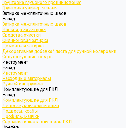
Грунтовка глубокого проникновения
Грунтовка универсальная
Затирка межплиточных швов
Назад
Затирка межплиточных швов
Эпоксидная затирка
Средства очистки
Силиконовая затирка
Цементная затирка
Декоративная добавка/ паста для ручной колеровки
Сопутствующие товары
Инструмент
Назад
Инструмент
Расходные материалы
Ручной инструмент
Комплектующие для ГКЛ
Назад
Комплектующие для ГКЛ
Лента звукоизоляционная
Подвесы, крабы
Профиль, маячки
Серпянка и лента для швов ГКЛ
Крепёж