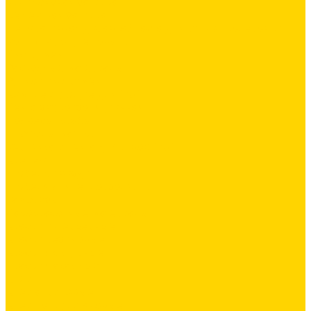
Силиконовая затирка
Цементная затирка
Декоративная добавка/ паста для ручной колеровки
Сопутствующие товары
Инструмент
Расходные материалы
Ручной инструмент
Комплектующие для ГКЛ
Лента звукоизоляционная
Подвесы, крабы
Профиль, маячки
Серпянка и лента для швов ГКЛ
Крепёж
Дюбель-гвозди
Дюбеля для теплоизоляции
Саморезы
Лакокрасочные материалы
Краски интерьерные
Краски резиновые
Краски фактурные
Краски фасадные
Клеи
Клеи акриловые
Клеи полиуритановые