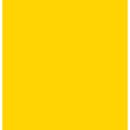
Латексная добавка
Листовые материалы
Аквапанель
Гипсокартон \ ГКЛ
ГВЛВ
Обои
Стеклохолст / Паутинка
Герметики
Герметики для OSB
Герметики для бетонных полов
Герметики для дерева
Герметики для кровли
Герметики для межпанельных швов
Герметики для монтажа оконных конструкций
Герметики специального назначения
Герметики для паркета
Герметики универсальные
Герметики санитарные
Герметики силиконовые
Клей-герметики «жидкие гвозди»
Промышленный пол
Промышленные и декоративные напольные покрытия
Топинги - упрочнители для бетонных полов
Упрочняющие пропитки