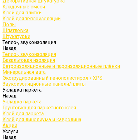
Декоративная штукатурка
Кладочные смеси
Клей для плитки
Клей для теплоизоляции
Полы
Шпатлевка
Штукатурки
Тепло-, звукоизоляция
Назад
Тепло-, звукоизоляция
Базальтовая изоляция
Ветроизоляционные и пароизоляционные плёнки
Минеральная вата
Экструдированный пенополистирол \ XPS
Звукоизоляционные панели/плиты
Укладка паркета
Назад
Укладка паркета
Грунтовка для паркетного клея
Клей для паркета
Клей для линолиума и кавролина
Акции
Услуги
Назад