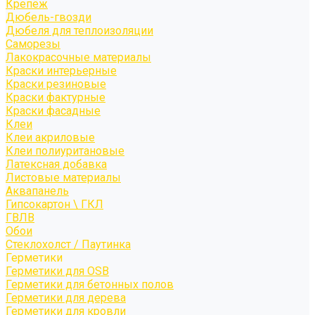
Крепёж
Дюбель-гвозди
Дюбеля для теплоизоляции
Саморезы
Лакокрасочные материалы
Краски интерьерные
Краски резиновые
Краски фактурные
Краски фасадные
Клеи
Клеи акриловые
Клеи полиуритановые
Латексная добавка
Листовые материалы
Аквапанель
Гипсокартон \ ГКЛ
ГВЛВ
Обои
Стеклохолст / Паутинка
Герметики
Герметики для OSB
Герметики для бетонных полов
Герметики для дерева
Герметики для кровли