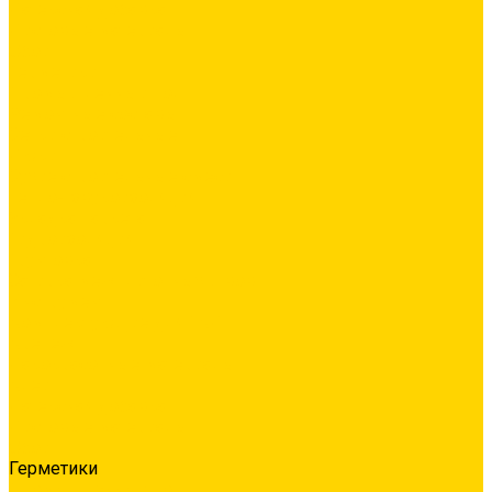
Латексная добавка
Листовые материалы
Обои
Герметики
Промышленный пол
Ремонтные составы
Сетки строительные
Люки
Сухие строительные смеси
Тепло-, звукоизоляция
Укладка паркета
Гидроизоляция
Грунтовка
Затирка межплиточных швов
Инструмент
Комплектующие для ГКЛ
Крепёж
Лакокрасочные материалы
Клеи
Латексная добавка
Листовые материалы
Обои
Герметики
Промышленный пол