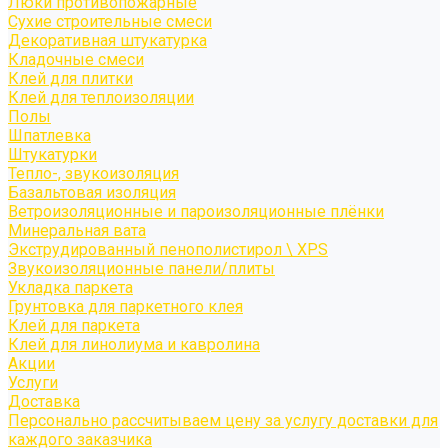
Люки противопожарные
Сухие строительные смеси
Декоративная штукатурка
Кладочные смеси
Клей для плитки
Клей для теплоизоляции
Полы
Шпатлевка
Штукатурки
Тепло-, звукоизоляция
Базальтовая изоляция
Ветроизоляционные и пароизоляционные плёнки
Минеральная вата
Экструдированный пенополистирол \ XPS
Звукоизоляционные панели/плиты
Укладка паркета
Грунтовка для паркетного клея
Клей для паркета
Клей для линолиума и кавролина
Акции
Услуги
Доставка
Персонально рассчитываем цену за услугу доставки для
каждого заказчика