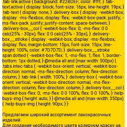
.tab-link.active { background: #22BDEF; color: #fff; } .tab-
text.active { display: block; font-size: 16px; line-height: 19px; }
.tab-text { display: none; } .delivery-box { display: -webkit-box;
display: -ms-flexbox; display: flex; -webkit-box-pack: justify; -
ms-flex-pack: justify; justify-content: space-between; }
.delivery-box__col { -webkit-box-flex: 0; -ms-flex: 0 0
calc(25% - 30px); flex: 0 0 calc(25% - 30px); } .delivery-
box__stroke { display: -webkit-box; display: -ms-flexbox;
display: flex; margin-bottom: 15px; font-size: 15px; line-
height: 100%; color: #7D7D7D; } .delivery-box__stroke
span.dotted { -webkit-box-flex: 1; -ms-flex: 1; flex: 1; border-
bottom: 1px dotted; } @media all and (max-width: 500px) {
.tabs.intec-tabs { -webkit-box-orient: vertical; -webkit-box-
direction: normal; -ms-flex-direction: column; flex-direction:
column; } .tab-link { width: 100%; } .delivery-box { -webkit-box-
orient: vertical; -webkit-box-direction: normal; -ms-flex-
direction: column; flex-direction: column; } .delivery-box__col {
-webkit-box-flex: 0; -ms-flex: 0 0 100%; flex: 0 0 100%; } .help-
buys-img { height: auto; } } @media all and (max-width: 350px)
{ .help-buys-img { height: 90px; } }
Колеровка
Предлагаем широкий ассортимент лакокрасочных
изделий.
Для создания необходимого цвета колеруем краску на