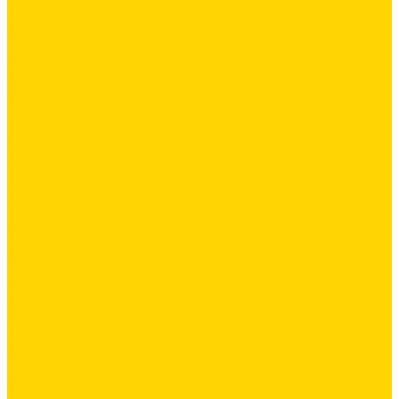
Латексная добавка
Листовые материалы
Обои
Герметики
Промышленный пол
Ремонтные составы
Сетки строительные
Люки
Сухие строительные смеси
Тепло-, звукоизоляция
Укладка паркета
Гидроизоляция
Грунтовка
Затирка межплиточных швов
Инструмент
Комплектующие для ГКЛ
Крепёж
Лакокрасочные материалы
Клеи
Латексная добавка
Листовые материалы
Обои
Герметики
Промышленный пол