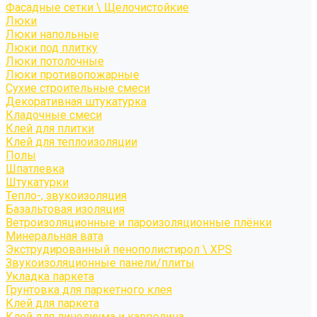
Фасадные сетки \ Щелочистойкие
Люки
Люки напольные
Люки под плитку
Люки потолочные
Люки противопожарные
Сухие строительные смеси
Декоративная штукатурка
Кладочные смеси
Клей для плитки
Клей для теплоизоляции
Полы
Шпатлевка
Штукатурки
Тепло-, звукоизоляция
Базальтовая изоляция
Ветроизоляционные и пароизоляционные плёнки
Минеральная вата
Экструдированный пенополистирол \ XPS
Звукоизоляционные панели/плиты
Укладка паркета
Грунтовка для паркетного клея
Клей для паркета
Клей для линолиума и кавролина