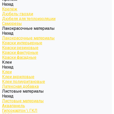
Назад
Крепёж
Дюбель-гвозди
Дюбеля для теплоизоляции
Саморезы
Лакокрасочные материалы
Назад
Лакокрасочные материалы
Краски интерьерные
Краски резиновые
Краски фактурные
Краски фасадные
Клеи
Назад
Клеи
Клеи акриловые
Клеи полиуритановые
Латексная добавка
Листовые материалы
Назад
Листовые материалы
Аквапанель
Гипсокартон \ ГКЛ