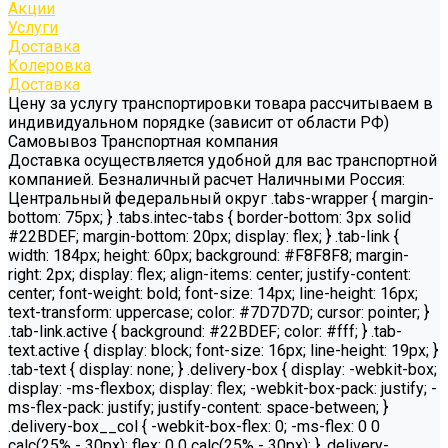
Акции
Услуги
Доставка
Колеровка
Доставка
Цену за услугу транспортировки товара рассчитываем в
индивидуальном порядке (зависит от области РФ)
Самовывоз Транспортная компания
Доставка осуществляется удобной для вас транспортной
компанией. Безналичный расчет Наличными Россия:
Центральный федеральный округ .tabs-wrapper { margin-
bottom: 75px; } .tabs.intec-tabs { border-bottom: 3px solid
#22BDEF; margin-bottom: 20px; display: flex; } .tab-link {
width: 184px; height: 60px; background: #F8F8F8; margin-
right: 2px; display: flex; align-items: center; justify-content:
center; font-weight: bold; font-size: 14px; line-height: 16px;
text-transform: uppercase; color: #7D7D7D; cursor: pointer; }
.tab-link.active { background: #22BDEF; color: #fff; } .tab-
text.active { display: block; font-size: 16px; line-height: 19px; }
.tab-text { display: none; } .delivery-box { display: -webkit-box;
display: -ms-flexbox; display: flex; -webkit-box-pack: justify; -
ms-flex-pack: justify; justify-content: space-between; }
.delivery-box__col { -webkit-box-flex: 0; -ms-flex: 0 0
calc(25% - 30px); flex: 0 0 calc(25% - 30px); } .delivery-