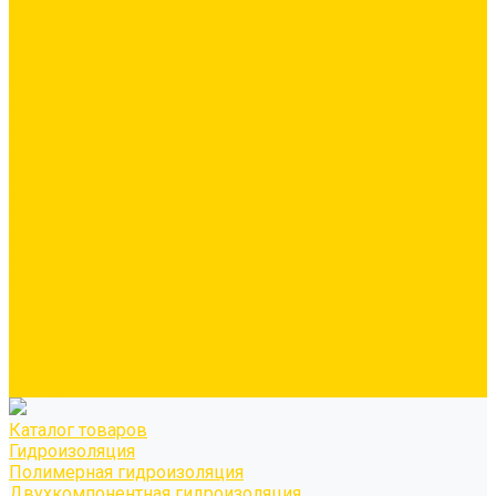
Минеральная вата
Экструдированный пенополистирол \ XPS
Звукоизоляционные панели/плиты
Укладка паркета
Грунтовка для паркетного клея
Клей для паркета
Клей для линолиума и кавролина
Акции
Услуги
Доставка
Персонально рассчитываем цену за услугу доставки для
каждого заказчика
Колеровка
Осуществляем колеровку красок и декоративных
покрытий
О нас
Оплата и доставка
Контакты
Видео
Каталог товаров
Гидроизоляция
Полимерная гидроизоляция
Двухкомпонентная гидроизоляция