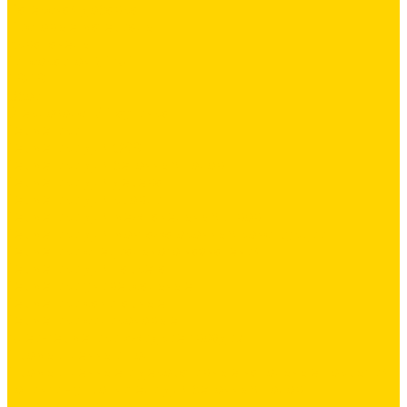
Латексная добавка
Листовые материалы
Аквапанель
Гипсокартон \ ГКЛ
ГВЛВ
Обои
Стеклохолст / Паутинка
Герметики
Герметики для OSB
Герметики для бетонных полов
Герметики для дерева
Герметики для кровли
Герметики для межпанельных швов
Герметики для монтажа оконных конструкций
Герметики специального назначения
Герметики для паркета
Герметики универсальные
Герметики санитарные
Герметики силиконовые
Клей-герметики «жидкие гвозди»
Промышленный пол
Промышленные и декоративные напольные покрытия
Топинги - упрочнители для бетонных полов
Упрочняющие пропитки