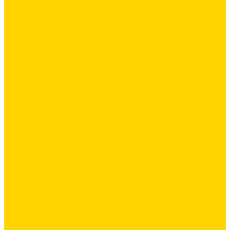
Силиконовая затирка
Цементная затирка
Декоративная добавка/ паста для ручной колеровки
Сопутствующие товары
Инструмент
Расходные материалы
Ручной инструмент
Комплектующие для ГКЛ
Лента звукоизоляционная
Подвесы, крабы
Профиль, маячки
Серпянка и лента для швов ГКЛ
Крепёж
Дюбель-гвозди
Дюбеля для теплоизоляции
Саморезы
Лакокрасочные материалы
Краски интерьерные
Краски резиновые
Краски фактурные
Краски фасадные
Клеи
Клеи акриловые
Клеи полиуритановые