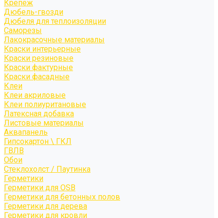
Крепёж
Дюбель-гвозди
Дюбеля для теплоизоляции
Саморезы
Лакокрасочные материалы
Краски интерьерные
Краски резиновые
Краски фактурные
Краски фасадные
Клеи
Клеи акриловые
Клеи полиуритановые
Латексная добавка
Листовые материалы
Аквапанель
Гипсокартон \ ГКЛ
ГВЛВ
Обои
Стеклохолст / Паутинка
Герметики
Герметики для OSB
Герметики для бетонных полов
Герметики для дерева
Герметики для кровли