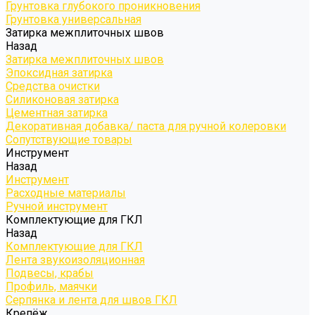
Грунтовка глубокого проникновения
Грунтовка универсальная
Затирка межплиточных швов
Назад
Затирка межплиточных швов
Эпоксидная затирка
Средства очистки
Силиконовая затирка
Цементная затирка
Декоративная добавка/ паста для ручной колеровки
Сопутствующие товары
Инструмент
Назад
Инструмент
Расходные материалы
Ручной инструмент
Комплектующие для ГКЛ
Назад
Комплектующие для ГКЛ
Лента звукоизоляционная
Подвесы, крабы
Профиль, маячки
Серпянка и лента для швов ГКЛ
Крепёж