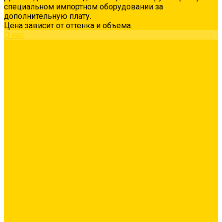
специальном импортном оборудовании за
дополнительную плату.
Цена зависит от оттенка и объема.
О нас
Оплата и доставка
Контакты
Видео
...
Каталог товаров
Гидроизоляция
Полимерная гидроизоляция
Двухкомпонентная гидроизоляция
Цементная гидроизоляция
Проникающая/обмазочная гидроизоляция
Аксессуары для гидроизоляции
Грунтовка
Адгезионная
Бетонконтакт
Грунтовка глубокого проникновения
Грунтовка универсальная
Затирка межплиточных швов
Эпоксидная затирка
Средства очистки