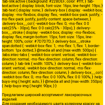
.tab-link.active { background: #22BDEF; color: #fff; } .tab-
text.active { display: block; font-size: 16px; line-height: 19px; }
.tab-text { display: none; } .delivery-box { display: -webkit-box;
display: -ms-flexbox; display: flex; -webkit-box-pack: justify; -
ms-flex-pack: justify; justify-content: space-between; }
.delivery-box__col { -webkit-box-flex: 0; -ms-flex: 0 0
calc(25% - 30px); flex: 0 0 calc(25% - 30px); } .delivery-
box__stroke { display: -webkit-box; display: -ms-flexbox;
display: flex; margin-bottom: 15px; font-size: 15px; line-
height: 100%; color: #7D7D7D; } .delivery-box__stroke
span.dotted { -webkit-box-flex: 1; -ms-flex: 1; flex: 1; border-
bottom: 1px dotted; } @media all and (max-width: 500px) {
.tabs.intec-tabs { -webkit-box-orient: vertical; -webkit-box-
direction: normal; -ms-flex-direction: column; flex-direction:
column; } .tab-link { width: 100%; } .delivery-box { -webkit-box-
orient: vertical; -webkit-box-direction: normal; -ms-flex-
direction: column; flex-direction: column; } .delivery-box__col {
-webkit-box-flex: 0; -ms-flex: 0 0 100%; flex: 0 0 100%; } .help-
buys-img { height: auto; } } @media all and (max-width: 350px)
{ .help-buys-img { height: 90px; } }
Колеровка
Предлагаем широкий ассортимент лакокрасочных
изделий.
Для создания необходимого цвета колеруем краску на