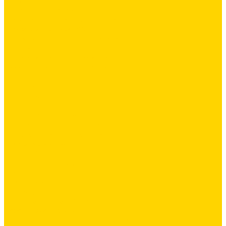
Ремонтные составы
Подливного типа \ Анкеровка
Тиксотропный состав
Эпоксидные ремонтные составы
Сетки строительные
Сетка сварная оцинкованная
Фасадные сетки \ Щелочистойкие
Люки
Люки напольные
Люки под плитку
Люки потолочные
Люки противопожарные
Сухие строительные смеси
Декоративная штукатурка
Кладочные смеси
Клей для плитки
Клей для теплоизоляции
Полы
Шпатлевка
Штукатурки
Тепло-, звукоизоляция
Базальтовая изоляция
Ветроизоляционные и пароизоляционные плёнки