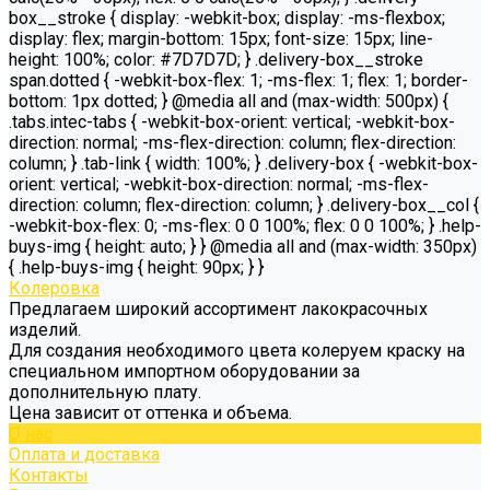
box__stroke { display: -webkit-box; display: -ms-flexbox;
display: flex; margin-bottom: 15px; font-size: 15px; line-
height: 100%; color: #7D7D7D; } .delivery-box__stroke
span.dotted { -webkit-box-flex: 1; -ms-flex: 1; flex: 1; border-
bottom: 1px dotted; } @media all and (max-width: 500px) {
.tabs.intec-tabs { -webkit-box-orient: vertical; -webkit-box-
direction: normal; -ms-flex-direction: column; flex-direction:
column; } .tab-link { width: 100%; } .delivery-box { -webkit-box-
orient: vertical; -webkit-box-direction: normal; -ms-flex-
direction: column; flex-direction: column; } .delivery-box__col {
-webkit-box-flex: 0; -ms-flex: 0 0 100%; flex: 0 0 100%; } .help-
buys-img { height: auto; } } @media all and (max-width: 350px)
{ .help-buys-img { height: 90px; } }
Колеровка
Предлагаем широкий ассортимент лакокрасочных
изделий.
Для создания необходимого цвета колеруем краску на
специальном импортном оборудовании за
дополнительную плату.
Цена зависит от оттенка и объема.
О нас
Оплата и доставка
Контакты