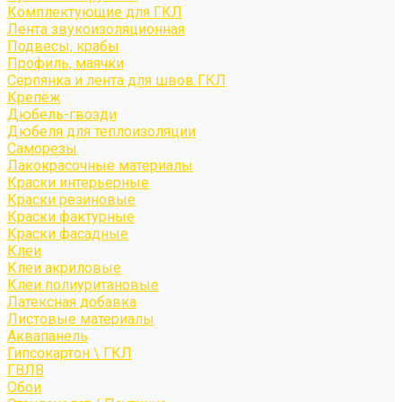
Комплектующие для ГКЛ
Лента звукоизоляционная
Подвесы, крабы
Профиль, маячки
Серпянка и лента для швов ГКЛ
Крепёж
Дюбель-гвозди
Дюбеля для теплоизоляции
Саморезы
Лакокрасочные материалы
Краски интерьерные
Краски резиновые
Краски фактурные
Краски фасадные
Клеи
Клеи акриловые
Клеи полиуритановые
Латексная добавка
Листовые материалы
Аквапанель
Гипсокартон \ ГКЛ
ГВЛВ
Обои