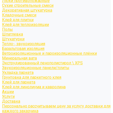
Люки противопожарные
Сухие строительные смеси
Декоративная штукатурка
Кладочные смеси
Клей для плитки
Клей для теплоизоляции
Полы
Шпатлевка
Штукатурки
Тепло-, звукоизоляция
Базальтовая изоляция
Ветроизоляционные и пароизоляционные плёнки
Минеральная вата
Экструдированный пенополистирол \ XPS
Звукоизоляционные панели/плиты
Укладка паркета
Грунтовка для паркетного клея
Клей для паркета
Клей для линолиума и кавролина
Акции
Услуги
Доставка
Персонально рассчитываем цену за услугу доставки для
каждого заказчика