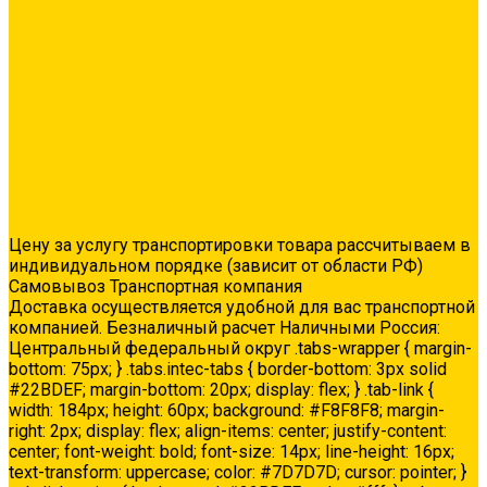
Ремонтные составы
Сетки строительные
Люки
Сухие строительные смеси
Тепло-, звукоизоляция
Укладка паркета
Акции
Услуги
Доставка
Колеровка
Доставка
Цену за услугу транспортировки товара рассчитываем в
индивидуальном порядке (зависит от области РФ)
Самовывоз Транспортная компания
Доставка осуществляется удобной для вас транспортной
компанией. Безналичный расчет Наличными Россия:
Центральный федеральный округ .tabs-wrapper { margin-
bottom: 75px; } .tabs.intec-tabs { border-bottom: 3px solid
#22BDEF; margin-bottom: 20px; display: flex; } .tab-link {
width: 184px; height: 60px; background: #F8F8F8; margin-
right: 2px; display: flex; align-items: center; justify-content:
center; font-weight: bold; font-size: 14px; line-height: 16px;
text-transform: uppercase; color: #7D7D7D; cursor: pointer; }