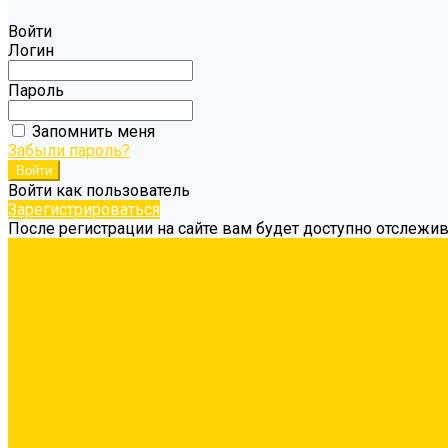
Войти
Логин
Пароль
Запомнить меня
Забыли пароль?
Войти как пользователь
Зарегистрироваться
После регистрации на сайте вам будет доступно отслежи
Каталог товаров
Гидроизоляция
Грунтовка
Затирка межплиточных швов
Инструмент
Комплектующие для ГКЛ
Крепёж
Лакокрасочные материалы
Клеи
Латексная добавка
Листовые материалы