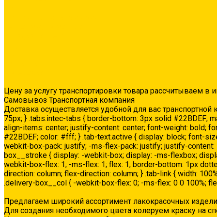
Люки
Сухие строительные смеси
Тепло-, звукоизоляция
Укладка паркета
Акции
Услуги
Доставка
Колеровка
Доставка
Цену за услугу транспортировки товара рассчитываем в 
Самовывоз Транспортная компания
Доставка осуществляется удобной для вас транспортной 
75px; } .tabs.intec-tabs { border-bottom: 3px solid #22BDEF; marg
align-items: center; justify-content: center; font-weight: bold; f
#22BDEF; color: #fff; } .tab-text.active { display: block; font-siz
webkit-box-pack: justify; -ms-flex-pack: justify; justify-content
box__stroke { display: -webkit-box; display: -ms-flexbox; displ
webkit-box-flex: 1; -ms-flex: 1; flex: 1; border-bottom: 1px dott
direction: column; flex-direction: column; } .tab-link { width: 100
.delivery-box__col { -webkit-box-flex: 0; -ms-flex: 0 0 100%; fle
Колеровка
Предлагаем широкий ассортимент лакокрасочных издели
Для создания необходимого цвета колеруем краску на с