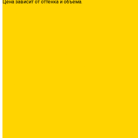
Цена зависит от оттенка и объема.
О нас
Оплата и доставка
Контакты
Видео
...
Каталог товаров
Гидроизоляция
Полимерная гидроизоляция
Двухкомпонентная гидроизоляция
Цементная гидроизоляция
Проникающая/обмазочная гидроизоляция
Аксессуары для гидроизоляции
Грунтовка
Адгезионная
Бетонконтакт
Грунтовка глубокого проникновения
Грунтовка универсальная
Затирка межплиточных швов
Эпоксидная затирка
Средства очистки
Силиконовая затирка
Цементная затирка
Декоративная добавка/ паста для ручной колеровки