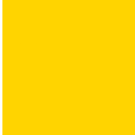
Обои
Герметики
Промышленный пол
Ремонтные составы
Сетки строительные
Люки
Сухие строительные смеси
Тепло-, звукоизоляция
Укладка паркета
Гидроизоляция
Грунтовка
Затирка межплиточных швов
Инструмент
Комплектующие для ГКЛ
Крепёж
Лакокрасочные материалы
Клеи
Латексная добавка
Листовые материалы
Обои
Герметики
Промышленный пол
Ремонтные составы
Сетки строительные