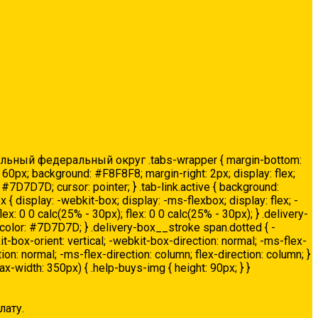
ьный федеральный округ .tabs-wrapper { margin-bottom:
: 60px; background: #F8F8F8; margin-right: 2px; display: flex;
: #7D7D7D; cursor: pointer; } .tab-link.active { background:
ox { display: -webkit-box; display: -ms-flexbox; display: flex; -
ex: 0 0 calc(25% - 30px); flex: 0 0 calc(25% - 30px); } .delivery-
; color: #7D7D7D; } .delivery-box__stroke span.dotted { -
it-box-orient: vertical; -webkit-box-direction: normal; -ms-flex-
tion: normal; -ms-flex-direction: column; flex-direction: column; }
ax-width: 350px) { .help-buys-img { height: 90px; } }
лату.