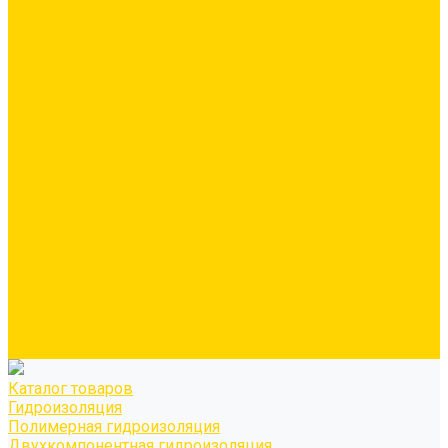
Минеральная вата
Экструдированный пенополистирол \ XPS
Звукоизоляционные панели/плиты
Укладка паркета
Грунтовка для паркетного клея
Клей для паркета
Клей для линолиума и кавролина
Акции
Услуги
Доставка
Персонально рассчитываем цену за услугу доставки для
каждого заказчика
Колеровка
Осуществляем колеровку красок и декоративных
покрытий
О нас
Оплата и доставка
Контакты
Видео
Каталог товаров
Гидроизоляция
Полимерная гидроизоляция
Двухкомпонентная гидроизоляция