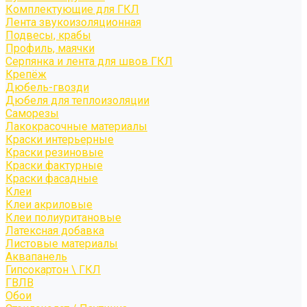
Комплектующие для ГКЛ
Лента звукоизоляционная
Подвесы, крабы
Профиль, маячки
Серпянка и лента для швов ГКЛ
Крепёж
Дюбель-гвозди
Дюбеля для теплоизоляции
Саморезы
Лакокрасочные материалы
Краски интерьерные
Краски резиновые
Краски фактурные
Краски фасадные
Клеи
Клеи акриловые
Клеи полиуритановые
Латексная добавка
Листовые материалы
Аквапанель
Гипсокартон \ ГКЛ
ГВЛВ
Обои