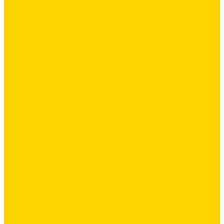
Латексная добавка
Листовые материалы
Аквапанель
Гипсокартон \ ГКЛ
ГВЛВ
Обои
Стеклохолст / Паутинка
Герметики
Герметики для OSB
Герметики для бетонных полов
Герметики для дерева
Герметики для кровли
Герметики для межпанельных швов
Герметики для монтажа оконных конструкций
Герметики специального назначения
Герметики для паркета
Герметики универсальные
Герметики санитарные
Герметики силиконовые
Клей-герметики «жидкие гвозди»
Промышленный пол
Промышленные и декоративные напольные покрытия
Топинги - упрочнители для бетонных полов
Упрочняющие пропитки