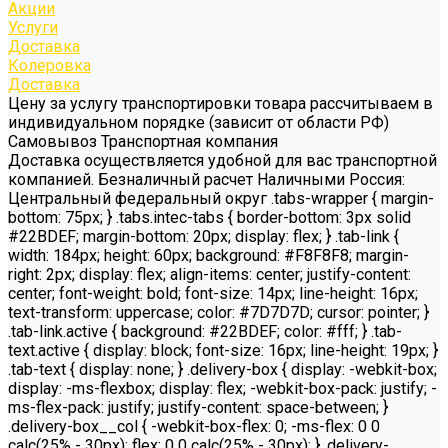
Акции
Услуги
Доставка
Колеровка
Доставка
Цену за услугу транспортировки товара рассчитываем в
индивидуальном порядке (зависит от области РФ)
Самовывоз Транспортная компания
Доставка осуществляется удобной для вас транспортной
компанией. Безналичный расчет Наличными Россия:
Центральный федеральный округ .tabs-wrapper { margin-
bottom: 75px; } .tabs.intec-tabs { border-bottom: 3px solid
#22BDEF; margin-bottom: 20px; display: flex; } .tab-link {
width: 184px; height: 60px; background: #F8F8F8; margin-
right: 2px; display: flex; align-items: center; justify-content:
center; font-weight: bold; font-size: 14px; line-height: 16px;
text-transform: uppercase; color: #7D7D7D; cursor: pointer; }
.tab-link.active { background: #22BDEF; color: #fff; } .tab-
text.active { display: block; font-size: 16px; line-height: 19px; }
.tab-text { display: none; } .delivery-box { display: -webkit-box;
display: -ms-flexbox; display: flex; -webkit-box-pack: justify; -
ms-flex-pack: justify; justify-content: space-between; }
.delivery-box__col { -webkit-box-flex: 0; -ms-flex: 0 0
calc(25% - 30px); flex: 0 0 calc(25% - 30px); } .delivery-