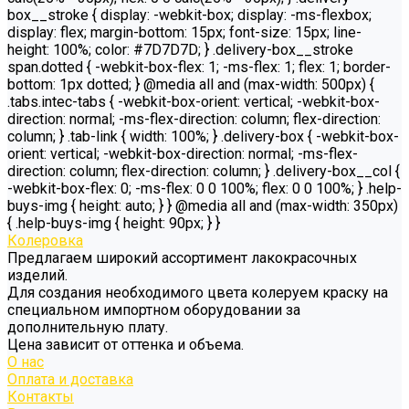
box__stroke { display: -webkit-box; display: -ms-flexbox;
display: flex; margin-bottom: 15px; font-size: 15px; line-
height: 100%; color: #7D7D7D; } .delivery-box__stroke
span.dotted { -webkit-box-flex: 1; -ms-flex: 1; flex: 1; border-
bottom: 1px dotted; } @media all and (max-width: 500px) {
.tabs.intec-tabs { -webkit-box-orient: vertical; -webkit-box-
direction: normal; -ms-flex-direction: column; flex-direction:
column; } .tab-link { width: 100%; } .delivery-box { -webkit-box-
orient: vertical; -webkit-box-direction: normal; -ms-flex-
direction: column; flex-direction: column; } .delivery-box__col {
-webkit-box-flex: 0; -ms-flex: 0 0 100%; flex: 0 0 100%; } .help-
buys-img { height: auto; } } @media all and (max-width: 350px)
{ .help-buys-img { height: 90px; } }
Колеровка
Предлагаем широкий ассортимент лакокрасочных
изделий.
Для создания необходимого цвета колеруем краску на
специальном импортном оборудовании за
дополнительную плату.
Цена зависит от оттенка и объема.
О нас
Оплата и доставка
Контакты