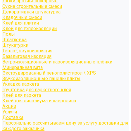
Люки противопожарные
Сухие строительные смеси
Декоративная штукатурка
Кладочные смеси
Клей для плитки
Клей для теплоизоляции
Полы
Шпатлевка
Штукатурки
Тепло-, звукоизоляция
Базальтовая изоляция
Ветроизоляционные и пароизоляционные плёнки
Минеральная вата
Экструдированный пенополистирол \ XPS
Звукоизоляционные панели/плиты
Укладка паркета
Грунтовка для паркетного клея
Клей для паркета
Клей для линолиума и кавролина
Акции
Услуги
Доставка
Персонально рассчитываем цену за услугу доставки для
каждого заказчика