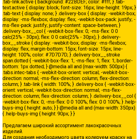
.tab-link.active { background: #22BDEF; color: #fff; } .tab-
text.active { display: block; font-size: 16px; line-height: 19px; }
.tab-text { display: none; } .delivery-box { display: -webkit-box;
display: -ms-flexbox; display: flex; -webkit-box-pack: justify; -
ms-flex-pack: justify; justify-content: space-between; }
.delivery-box__col { -webkit-box-flex: 0; -ms-flex: 0 0
calc(25% - 30px); flex: 0 0 calc(25% - 30px); } .delivery-
box__stroke { display: -webkit-box; display: -ms-flexbox;
display: flex; margin-bottom: 15px; font-size: 15px; line-
height: 100%; color: #7D7D7D; } .delivery-box__stroke
span.dotted { -webkit-box-flex: 1; -ms-flex: 1; flex: 1; border-
bottom: 1px dotted; } @media all and (max-width: 500px) {
.tabs.intec-tabs { -webkit-box-orient: vertical; -webkit-box-
direction: normal; -ms-flex-direction: column; flex-direction:
column; } .tab-link { width: 100%; } .delivery-box { -webkit-box-
orient: vertical; -webkit-box-direction: normal; -ms-flex-
direction: column; flex-direction: column; } .delivery-box__col {
-webkit-box-flex: 0; -ms-flex: 0 0 100%; flex: 0 0 100%; } .help-
buys-img { height: auto; } } @media all and (max-width: 350px)
{ .help-buys-img { height: 90px; } }
Колеровка
Предлагаем широкий ассортимент лакокрасочных
изделий.
Для создания необходимого цвета колеруем краску на