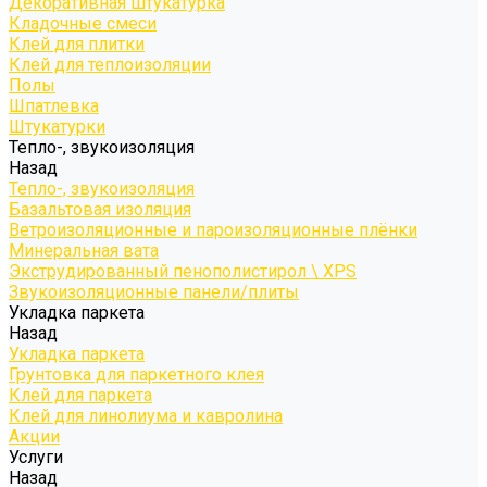
Декоративная штукатурка
Кладочные смеси
Клей для плитки
Клей для теплоизоляции
Полы
Шпатлевка
Штукатурки
Тепло-, звукоизоляция
Назад
Тепло-, звукоизоляция
Базальтовая изоляция
Ветроизоляционные и пароизоляционные плёнки
Минеральная вата
Экструдированный пенополистирол \ XPS
Звукоизоляционные панели/плиты
Укладка паркета
Назад
Укладка паркета
Грунтовка для паркетного клея
Клей для паркета
Клей для линолиума и кавролина
Акции
Услуги
Назад