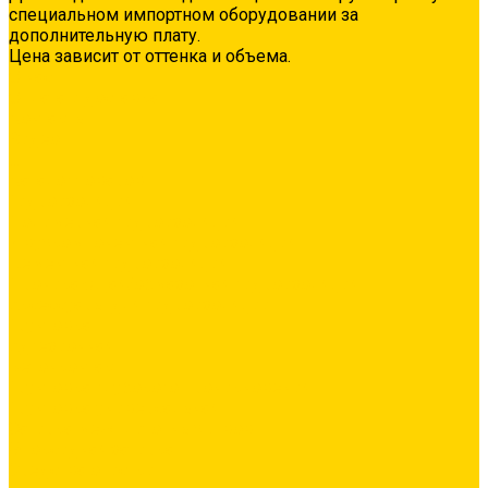
специальном импортном оборудовании за
дополнительную плату.
Цена зависит от оттенка и объема.
О нас
Оплата и доставка
Контакты
Видео
...
Каталог товаров
Гидроизоляция
Полимерная гидроизоляция
Двухкомпонентная гидроизоляция
Цементная гидроизоляция
Проникающая/обмазочная гидроизоляция
Аксессуары для гидроизоляции
Грунтовка
Адгезионная
Бетонконтакт
Грунтовка глубокого проникновения
Грунтовка универсальная
Затирка межплиточных швов
Эпоксидная затирка
Средства очистки