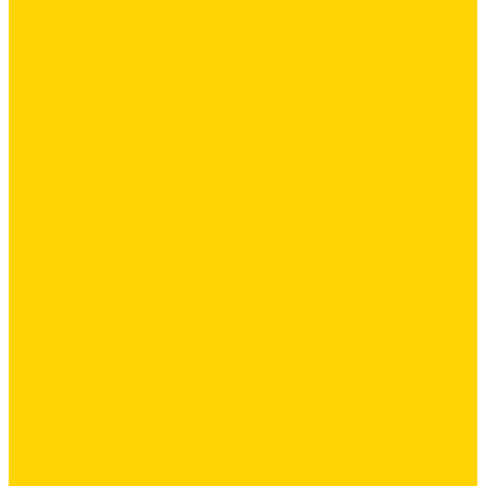
Силиконовая затирка
Цементная затирка
Декоративная добавка/ паста для ручной колеровки
Сопутствующие товары
Инструмент
Расходные материалы
Ручной инструмент
Комплектующие для ГКЛ
Лента звукоизоляционная
Подвесы, крабы
Профиль, маячки
Серпянка и лента для швов ГКЛ
Крепёж
Дюбель-гвозди
Дюбеля для теплоизоляции
Саморезы
Лакокрасочные материалы
Краски интерьерные
Краски резиновые
Краски фактурные
Краски фасадные
Клеи
Клеи акриловые
Клеи полиуритановые