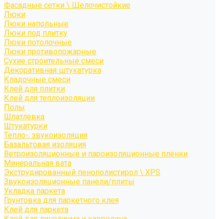
Фасадные сетки \ Щелочистойкие
Люки
Люки напольные
Люки под плитку
Люки потолочные
Люки противопожарные
Сухие строительные смеси
Декоративная штукатурка
Кладочные смеси
Клей для плитки
Клей для теплоизоляции
Полы
Шпатлевка
Штукатурки
Тепло-, звукоизоляция
Базальтовая изоляция
Ветроизоляционные и пароизоляционные плёнки
Минеральная вата
Экструдированный пенополистирол \ XPS
Звукоизоляционные панели/плиты
Укладка паркета
Грунтовка для паркетного клея
Клей для паркета
Клей для линолиума и кавролина