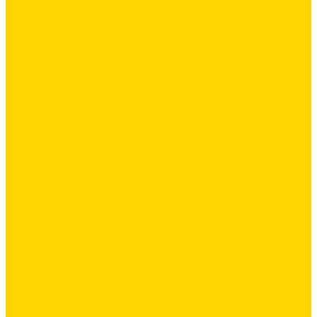
Латексная добавка
Листовые материалы
Обои
Герметики
Промышленный пол
Ремонтные составы
Сетки строительные
Люки
Сухие строительные смеси
Тепло-, звукоизоляция
Укладка паркета
Гидроизоляция
Грунтовка
Затирка межплиточных швов
Инструмент
Комплектующие для ГКЛ
Крепёж
Лакокрасочные материалы
Клеи
Латексная добавка
Листовые материалы
Обои
Герметики
Промышленный пол