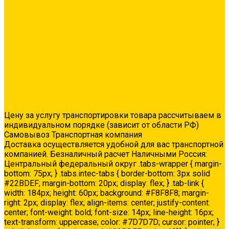
Ремонтные составы
Сетки строительные
Люки
Сухие строительные смеси
Тепло-, звукоизоляция
Укладка паркета
Акции
Услуги
Доставка
Колеровка
Доставка
Цену за услугу транспортировки товара рассчитываем в
индивидуальном порядке (зависит от области РФ)
Самовывоз Транспортная компания
Доставка осуществляется удобной для вас транспортной
компанией. Безналичный расчет Наличными Россия:
Центральный федеральный округ .tabs-wrapper { margin-
bottom: 75px; } .tabs.intec-tabs { border-bottom: 3px solid
#22BDEF; margin-bottom: 20px; display: flex; } .tab-link {
width: 184px; height: 60px; background: #F8F8F8; margin-
right: 2px; display: flex; align-items: center; justify-content:
center; font-weight: bold; font-size: 14px; line-height: 16px;
text-transform: uppercase; color: #7D7D7D; cursor: pointer; }