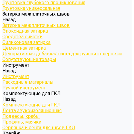
Грунтовка глубокого проникновения
Грунтовка универсальная
Затирка межплиточных швов
Назад
Затирка межплиточных швов
Эпоксидная затирка
Средства очистки
Силиконовая затирка
Цементная затирка
Декоративная добавка/ паста для ручной колеровки
Сопутствующие товары
Инструмент
Назад
Инструмент
Расходные материалы
Ручной инструмент
Комплектующие для ГКЛ
Назад
Комплектующие для ГКЛ
Лента звукоизоляционная
Подвесы, крабы
Профиль, маячки
Серпянка и лента для швов ГКЛ
Крепёж