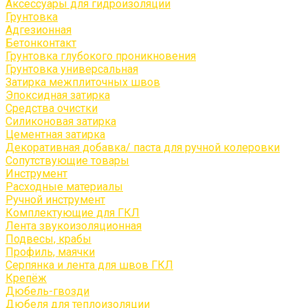
Аксессуары для гидроизоляции
Грунтовка
Адгезионная
Бетонконтакт
Грунтовка глубокого проникновения
Грунтовка универсальная
Затирка межплиточных швов
Эпоксидная затирка
Средства очистки
Силиконовая затирка
Цементная затирка
Декоративная добавка/ паста для ручной колеровки
Сопутствующие товары
Инструмент
Расходные материалы
Ручной инструмент
Комплектующие для ГКЛ
Лента звукоизоляционная
Подвесы, крабы
Профиль, маячки
Серпянка и лента для швов ГКЛ
Крепёж
Дюбель-гвозди
Дюбеля для теплоизоляции