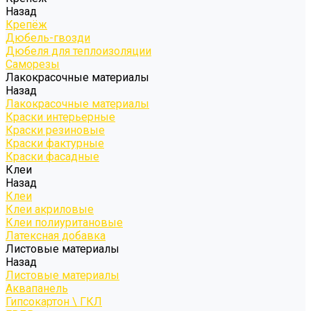
Назад
Крепёж
Дюбель-гвозди
Дюбеля для теплоизоляции
Саморезы
Лакокрасочные материалы
Назад
Лакокрасочные материалы
Краски интерьерные
Краски резиновые
Краски фактурные
Краски фасадные
Клеи
Назад
Клеи
Клеи акриловые
Клеи полиуритановые
Латексная добавка
Листовые материалы
Назад
Листовые материалы
Аквапанель
Гипсокартон \ ГКЛ