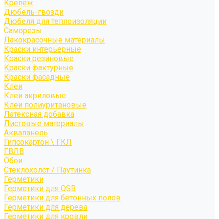
Крепёж
Дюбель-гвозди
Дюбеля для теплоизоляции
Саморезы
Лакокрасочные материалы
Краски интерьерные
Краски резиновые
Краски фактурные
Краски фасадные
Клеи
Клеи акриловые
Клеи полиуритановые
Латексная добавка
Листовые материалы
Аквапанель
Гипсокартон \ ГКЛ
ГВЛВ
Обои
Стеклохолст / Паутинка
Герметики
Герметики для OSB
Герметики для бетонных полов
Герметики для дерева
Герметики для кровли