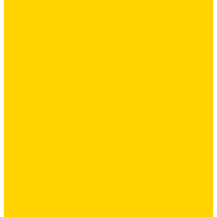
Ремонтные составы
Подливного типа \ Анкеровка
Тиксотропный состав
Эпоксидные ремонтные составы
Сетки строительные
Сетка сварная оцинкованная
Фасадные сетки \ Щелочистойкие
Люки
Люки напольные
Люки под плитку
Люки потолочные
Люки противопожарные
Сухие строительные смеси
Декоративная штукатурка
Кладочные смеси
Клей для плитки
Клей для теплоизоляции
Полы
Шпатлевка
Штукатурки
Тепло-, звукоизоляция
Базальтовая изоляция
Ветроизоляционные и пароизоляционные плёнки