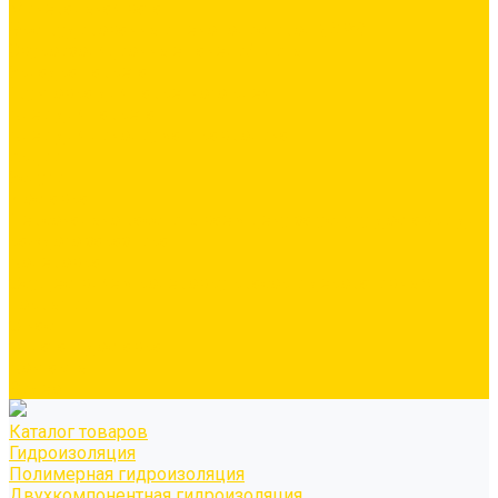
Минеральная вата
Экструдированный пенополистирол \ XPS
Звукоизоляционные панели/плиты
Укладка паркета
Грунтовка для паркетного клея
Клей для паркета
Клей для линолиума и кавролина
Акции
Услуги
Доставка
Персонально рассчитываем цену за услугу доставки для
каждого заказчика
Колеровка
Осуществляем колеровку красок и декоративных
покрытий
О нас
Оплата и доставка
Контакты
Видео
Каталог товаров
Гидроизоляция
Полимерная гидроизоляция
Двухкомпонентная гидроизоляция