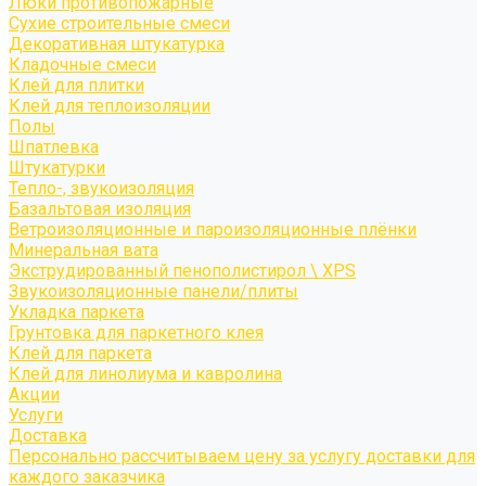
Люки противопожарные
Сухие строительные смеси
Декоративная штукатурка
Кладочные смеси
Клей для плитки
Клей для теплоизоляции
Полы
Шпатлевка
Штукатурки
Тепло-, звукоизоляция
Базальтовая изоляция
Ветроизоляционные и пароизоляционные плёнки
Минеральная вата
Экструдированный пенополистирол \ XPS
Звукоизоляционные панели/плиты
Укладка паркета
Грунтовка для паркетного клея
Клей для паркета
Клей для линолиума и кавролина
Акции
Услуги
Доставка
Персонально рассчитываем цену за услугу доставки для
каждого заказчика