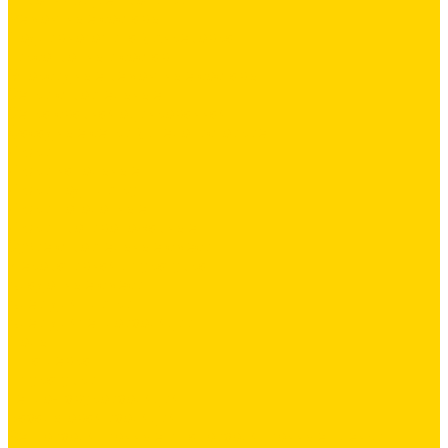
Ремонтные составы
Подливного типа \ Анкеровка
Тиксотропный состав
Эпоксидные ремонтные составы
Сетки строительные
Сетка сварная оцинкованная
Фасадные сетки \ Щелочистойкие
Люки
Люки напольные
Люки под плитку
Люки потолочные
Люки противопожарные
Сухие строительные смеси
Декоративная штукатурка
Кладочные смеси
Клей для плитки
Клей для теплоизоляции
Полы
Шпатлевка
Штукатурки
Тепло-, звукоизоляция
Базальтовая изоляция
Ветроизоляционные и пароизоляционные плёнки