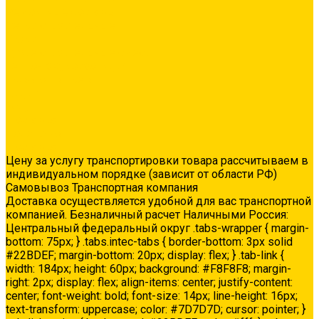
Ремонтные составы
Сетки строительные
Люки
Сухие строительные смеси
Тепло-, звукоизоляция
Укладка паркета
Акции
Услуги
Доставка
Колеровка
Доставка
Цену за услугу транспортировки товара рассчитываем в
индивидуальном порядке (зависит от области РФ)
Самовывоз Транспортная компания
Доставка осуществляется удобной для вас транспортной
компанией. Безналичный расчет Наличными Россия:
Центральный федеральный округ .tabs-wrapper { margin-
bottom: 75px; } .tabs.intec-tabs { border-bottom: 3px solid
#22BDEF; margin-bottom: 20px; display: flex; } .tab-link {
width: 184px; height: 60px; background: #F8F8F8; margin-
right: 2px; display: flex; align-items: center; justify-content:
center; font-weight: bold; font-size: 14px; line-height: 16px;
text-transform: uppercase; color: #7D7D7D; cursor: pointer; }