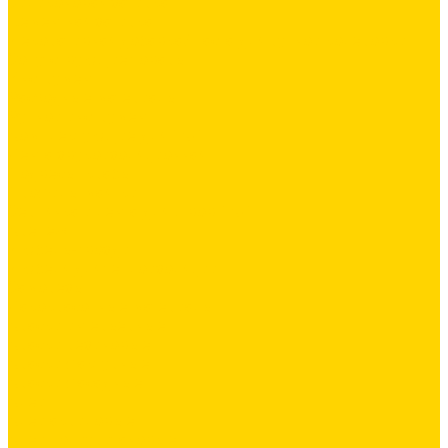
Силиконовая затирка
Цементная затирка
Декоративная добавка/ паста для ручной колеровки
Сопутствующие товары
Инструмент
Расходные материалы
Ручной инструмент
Комплектующие для ГКЛ
Лента звукоизоляционная
Подвесы, крабы
Профиль, маячки
Серпянка и лента для швов ГКЛ
Крепёж
Дюбель-гвозди
Дюбеля для теплоизоляции
Саморезы
Лакокрасочные материалы
Краски интерьерные
Краски резиновые
Краски фактурные
Краски фасадные
Клеи
Клеи акриловые
Клеи полиуритановые