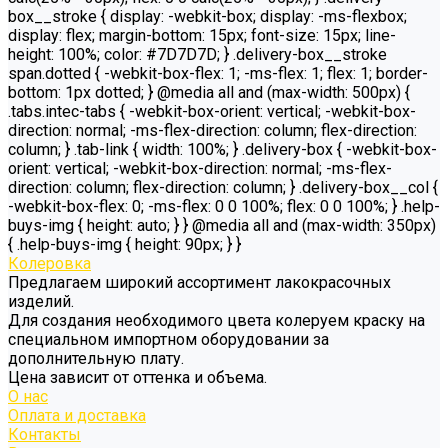
box__stroke { display: -webkit-box; display: -ms-flexbox;
display: flex; margin-bottom: 15px; font-size: 15px; line-
height: 100%; color: #7D7D7D; } .delivery-box__stroke
span.dotted { -webkit-box-flex: 1; -ms-flex: 1; flex: 1; border-
bottom: 1px dotted; } @media all and (max-width: 500px) {
.tabs.intec-tabs { -webkit-box-orient: vertical; -webkit-box-
direction: normal; -ms-flex-direction: column; flex-direction:
column; } .tab-link { width: 100%; } .delivery-box { -webkit-box-
orient: vertical; -webkit-box-direction: normal; -ms-flex-
direction: column; flex-direction: column; } .delivery-box__col {
-webkit-box-flex: 0; -ms-flex: 0 0 100%; flex: 0 0 100%; } .help-
buys-img { height: auto; } } @media all and (max-width: 350px)
{ .help-buys-img { height: 90px; } }
Колеровка
Предлагаем широкий ассортимент лакокрасочных
изделий.
Для создания необходимого цвета колеруем краску на
специальном импортном оборудовании за
дополнительную плату.
Цена зависит от оттенка и объема.
О нас
Оплата и доставка
Контакты