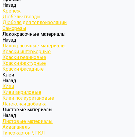
Назад
Крепёж
Дюбель-гвозди
Дюбеля для теплоизоляции
Саморезы
Лакокрасочные материалы
Назад
Лакокрасочные материалы
Краски интерьерные
Краски резиновые
Краски фактурные
Краски фасадные
Клеи
Назад
Клеи
Клеи акриловые
Клеи полиуритановые
Латексная добавка
Листовые материалы
Назад
Листовые материалы
Аквапанель
Гипсокартон \ ГКЛ