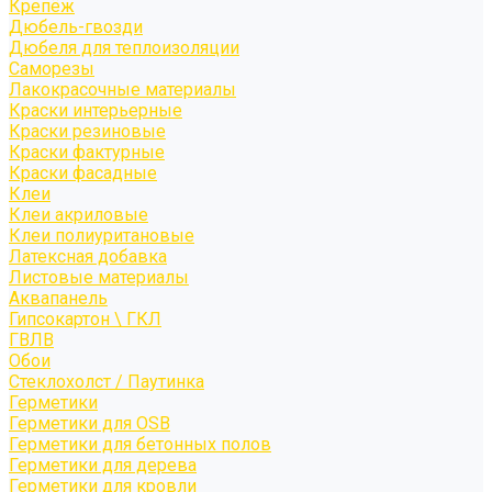
Крепёж
Дюбель-гвозди
Дюбеля для теплоизоляции
Саморезы
Лакокрасочные материалы
Краски интерьерные
Краски резиновые
Краски фактурные
Краски фасадные
Клеи
Клеи акриловые
Клеи полиуритановые
Латексная добавка
Листовые материалы
Аквапанель
Гипсокартон \ ГКЛ
ГВЛВ
Обои
Стеклохолст / Паутинка
Герметики
Герметики для OSB
Герметики для бетонных полов
Герметики для дерева
Герметики для кровли