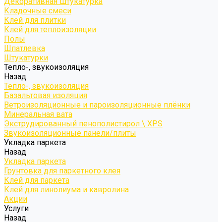
Декоративная штукатурка
Кладочные смеси
Клей для плитки
Клей для теплоизоляции
Полы
Шпатлевка
Штукатурки
Тепло-, звукоизоляция
Назад
Тепло-, звукоизоляция
Базальтовая изоляция
Ветроизоляционные и пароизоляционные плёнки
Минеральная вата
Экструдированный пенополистирол \ XPS
Звукоизоляционные панели/плиты
Укладка паркета
Назад
Укладка паркета
Грунтовка для паркетного клея
Клей для паркета
Клей для линолиума и кавролина
Акции
Услуги
Назад