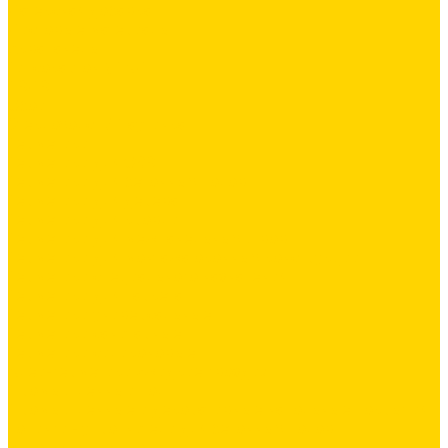
Латексная добавка
Листовые материалы
Аквапанель
Гипсокартон \ ГКЛ
ГВЛВ
Обои
Стеклохолст / Паутинка
Герметики
Герметики для OSB
Герметики для бетонных полов
Герметики для дерева
Герметики для кровли
Герметики для межпанельных швов
Герметики для монтажа оконных конструкций
Герметики специального назначения
Герметики для паркета
Герметики универсальные
Герметики санитарные
Герметики силиконовые
Клей-герметики «жидкие гвозди»
Промышленный пол
Промышленные и декоративные напольные покрытия
Топинги - упрочнители для бетонных полов
Упрочняющие пропитки