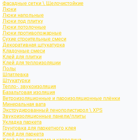
Фасадные сетки \ Щелочистойкие
Люки
Люки напольные
Люки под плитку
Люки потолочные
Люки противопожарные
Сухие строительные смеси
Декоративная штукатурка
Кладочные смеси
Клей для плитки
Клей для теплоизоляции
Полы
Шпатлевка
Штукатурки
Тепло-, звукоизоляция
Базальтовая изоляция
Ветроизоляционные и пароизоляционные плёнки
Минеральная вата
Экструдированный пенополистирол \ XPS
Звукоизоляционные панели/плиты
Укладка паркета
Грунтовка для паркетного клея
Клей для паркета
Клей для линолиума и кавролина